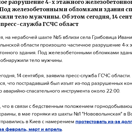
ое разрушение 4-х этажного железобетонно
 Под железобетонными обломками здания сп
или тело мужчины. Об этом сегодня, 14 сент
 пресс-служба ГСЧС област
ря, на нерабочей шахте №5 вблизи села Грибовица Иван
лынской области произошло частичное разрушение 4-х 
тонного здания. Под железобетонными обломками здан
 обнаружили тело мужчины.
егодня, 14 сентября, заявила пресс-служба ГСЧС области.
я, что пострадавший был изъят из-под разрушенных ко
 аварийно-спасательного инструмента около 22:00.
 что в связи с бедственным положением горнодобываю
краины, в мае горняки из шахты №1 "Нововолынская" в 
тправились в Киев с намерением
протестовать из-за дол
за февраль, март и апрель
.