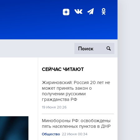
СЕЙЧАС ЧИТАЮТ
пецоперация
Жириновский: Россия 20 лет не
может принять закон о
роисшествия
получении русскими
гражданства РФ
19 Июня 20:26
Минобороны РФ: освобождены
пять населенных пунктов в ДНР
Общество
22 Июня 00:34