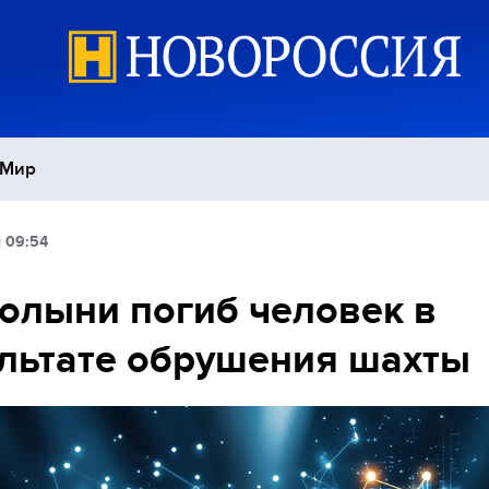
Мир
 09:54
Политика
С
олыни погиб человек в
Экономика
П
льтате обрушения шахты
Спорт