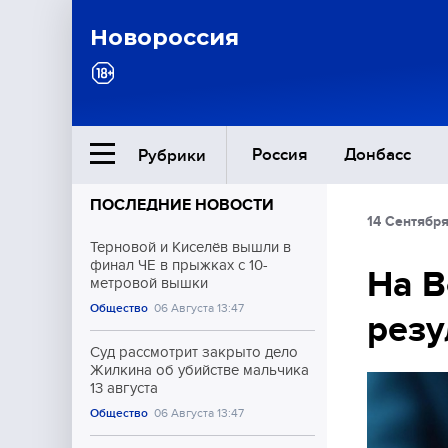
Новороссия
Россия
Донбасс
Рубрики
ПОСЛЕДНИЕ НОВОСТИ
14 Сентября
Ближний Восток
Терновой и Киселёв вышли в
финал ЧЕ в прыжках с 10-
На В
метровой вышки
Общество
Общество
06 Августа 13:47
резу
Культура
Суд рассмотрит закрыто дело
Жилкина об убийстве мальчика
13 августа
Общество
06 Августа 13:47