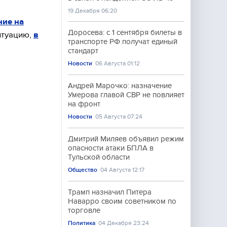
19 Декабря 06:20
ние на
Доросева: с 1 сентября билеты в
итуацию,
в
транспорте РФ получат единый
стандарт
Новости
06 Августа 01:12
Андрей Марочко: назначение
Умерова главой СВР не повлияет
на фронт
Новости
05 Августа 07:24
Дмитрий Миляев объявил режим
опасности атаки БПЛА в
Тульской области
Общество
04 Августа 12:17
Трамп назначил Питера
Наварро своим советником по
торговле
Политика
04 Декабря 23:24