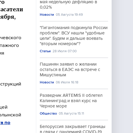
го
мая недельную дефляцию в
0,02%
асатели
Новости
05 Августа 19:49
ября,
"Гигантомания подкинула России
проблем": ВСУ нашли "удобные
ичевского
цели". Будем и дальше воевать
"вторым номером"?
этажного
Статьи
28 Июля 07:00
ия
Пашинян заявил о желании
остаться в ЕАЭС на встрече с
Мишустиным
Новости
06 Июля 16:18
нструкций
Разведчик ARTEMIS II облетел
Калининград и взял курс на
Черное море
щей
Общество
05 Августа 15:11
Волынской
га по
Белоруссия закрывает границы
в связи с пандемией COVID-19