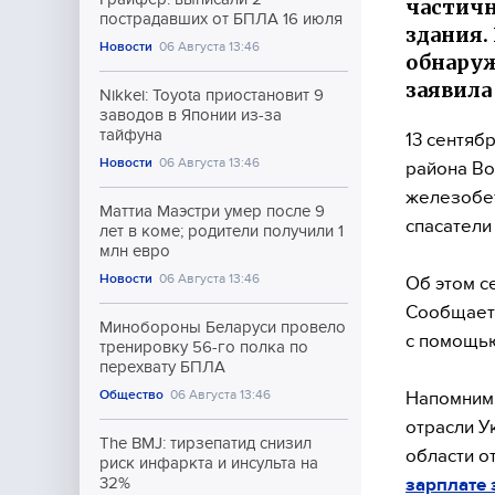
частичн
пострадавших от БПЛА 16 июля
здания.
Новости
06 Августа 13:46
обнаруж
заявила
Nikkei: Toyota приостановит 9
заводов в Японии из-за
тайфуна
13 сентяб
Новости
06 Августа 13:46
района Во
железобе
Маттиа Маэстри умер после 9
спасатели
лет в коме; родители получили 1
млн евро
Новости
06 Августа 13:46
Об этом с
Сообщаетс
Минобороны Беларуси провело
с помощью
тренировку 56-го полка по
перехвату БПЛА
Общество
06 Августа 13:46
Напомним,
отрасли У
The BMJ: тирзепатид снизил
области о
риск инфаркта и инсульта на
зарплате 
32%