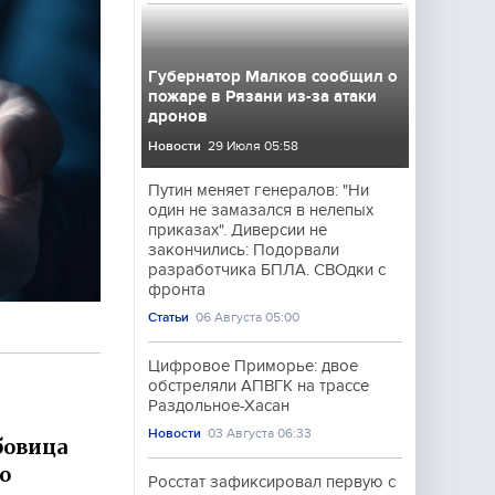
Губернатор Малков сообщил о
пожаре в Рязани из-за атаки
дронов
Новости
29 Июля 05:58
Путин меняет генералов: "Ни
один не замазался в нелепых
приказах". Диверсии не
закончились: Подорвали
разработчика БПЛА. СВОдки с
фронта
Статьи
06 Августа 05:00
Цифровое Приморье: двое
обстреляли АПВГК на трассе
Раздольное-Хасан
Новости
03 Августа 06:33
бовица
о
Росстат зафиксировал первую с