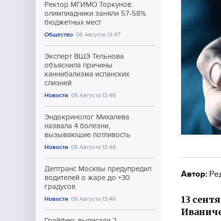
Ректор МГИМО Торкунов:
олимпиадники заняли 57-58%
бюджетных мест
Общество
06 Августа 13:47
Эксперт ВШЭ Тельнова
объяснила причины
каннибализма испанских
слизней
Новости
06 Августа 13:46
Эндокринолог Михалева
назвала 4 болезни,
вызывающие потливость
Новости
06 Августа 13:46
Дептранс Москвы предупредил
Автор:
Ре
водителей о жаре до +30
градусов
13 сент
Новости
06 Августа 13:46
Иваниче
Грайфер: выписали 2