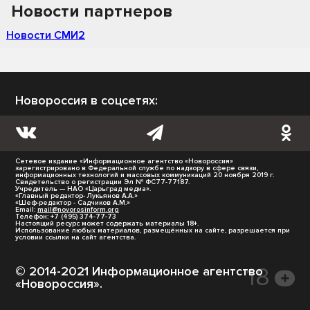
Новости партнеров
Новости СМИ2
Новороссия в соцсетях:
Сетевое издание «Информационное агентство «Новороссия»
зарегистрировано в Федеральной службе по надзору в сфере связи,
информационных технологий и массовых коммуникаций 20 ноября 2019 г.
Свидетельство о регистрации Эл № ФС77-77187.
Учредитель — НАО «Царьград медиа».
«Главный редактор- Лукьянов А.А.»
«Шеф-редактор - Садчиков А.М.»
Email:
mail@novorosinform.org
Телефон: +7 (495) 374-77-73
Настоящий ресурс может содержать материалы 18+.
Использование любых материалов, размещённых на сайте, разрешается при
условии ссылки на сайт агентства.
© 2014-2021 Информационное агентство
«Новороссия».