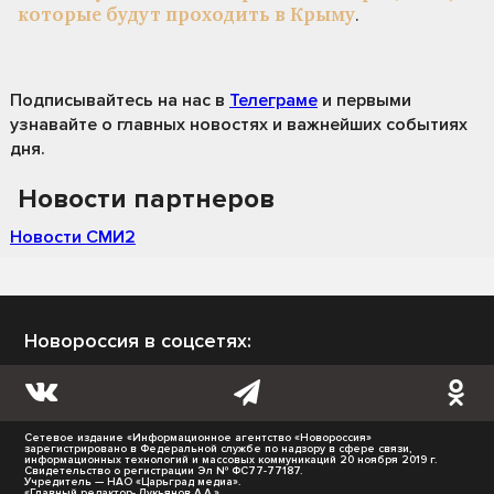
которые будут проходить в Крыму
.
Подписывайтесь на нас
в
Телеграме
и первыми
узнавайте о главных новостях и важнейших событиях
дня.
Новости партнеров
Новости СМИ2
Новороссия в соцсетях:
Сетевое издание «Информационное агентство «Новороссия»
зарегистрировано в Федеральной службе по надзору в сфере связи,
информационных технологий и массовых коммуникаций 20 ноября 2019 г.
Свидетельство о регистрации Эл № ФС77-77187.
Учредитель — НАО «Царьград медиа».
«Главный редактор- Лукьянов А.А.»