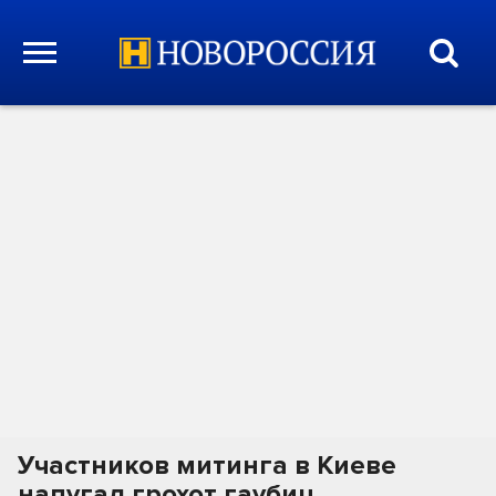
Участников митинга в Киеве
напугал грохот гаубиц