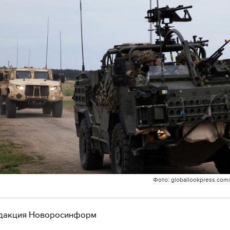
Фото: globallookpress.com/
дакция Новоросинформ