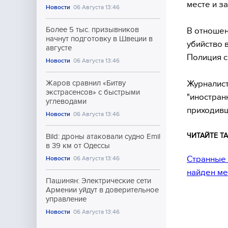
месте и з
Новости
06 Августа 13:46
Более 5 тыс. призывников
В отношен
начнут подготовку в Швеции в
убийство 
августе
Полиция с
Новости
06 Августа 13:46
Журналист
Жаров сравнил «Битву
экстрасенсов» с быстрыми
"иностран
углеводами
приходивш
Новости
06 Августа 13:46
ЧИТАЙТЕ ТА
Bild: дроны атаковали судно Emil
в 39 км от Одессы
Странные 
Новости
06 Августа 13:46
найден ме
Пашинян: Электрические сети
Армении уйдут в доверительное
управление
Новости
06 Августа 13:46