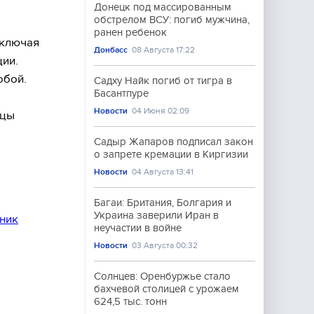
Донецк под массированным
обстрелом ВСУ: погиб мужчина,
ранен ребенок
включая
Донбасс
08 Августа 17:22
ции.
обой.
Садху Найк погиб от тигра в
Басантпуре
Новости
04 Июня 02:09
йцы
Садыр Жапаров подписал закон
о запрете кремации в Киргизии
Новости
04 Августа 13:41
Багаи: Британия, Болгария и
Украина заверили Иран в
ник
неучастии в войне
Новости
03 Августа 00:32
Солнцев: Оренбуржье стало
бахчевой столицей с урожаем
624,5 тыс. тонн