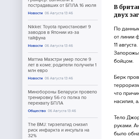
пострадавших от БПЛА 16 июля
В брита
Новости
06 Августа 13:46
двух за
Nikkei: Toyota приостановит 9
По данным
заводов в Японии из-за
от линии ф
тайфуна
11 август
Новости
06 Августа 13:46
Запорожья
Маттиа Маэстри умер после 9
бойцом.
лет в коме; родители получили 1
млн евро
Берк пров
Новости
06 Августа 13:46
терроризм
Минобороны Беларуси провело
что причи
тренировку 56-го полка по
насилия, а
перехвату БПЛА
Общество
06 Августа 13:46
Тело Джо
The BMJ: тирзепатид снизил
руками. А
риск инфаркта и инсульта на
было обна
32%