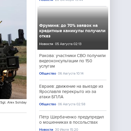
Фрумина: до 70% заявок на
кредитные каникулы получили
отказ
Новости
05 Августа 02:13
Ракова: участники СВО получили
видеоконсультации по 150
услугам
Общество
06 Августа 10:14
Евраев: движение на выезде из
Ярославля перекрыто из-за
атаки БПЛА
Sgt. Alex Soliday
Общество
06 Августа 02:58
Пётр Щербаченко предупредил
о мошенниках в посольствах
Новости
30 Июля 15:20