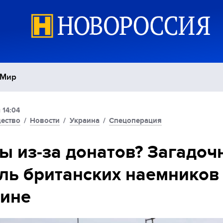
Мир
 14:04
Политика
С
ество
/
Новости
/
Украина
/
Спецоперация
Экономика
П
ы из-за донатов? Загадоч
ль британских наемников
Спорт
аине