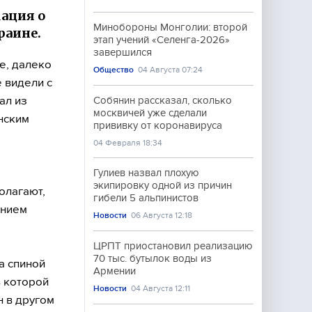
ация о
Минобороны Монголии: второй
раине.
этап учений «Селенга-2026»
завершился
е, далеко
Общество
04 Августа 07:24
е видели с
ал из
Собянин рассказал, сколько
москвичей уже сделали
анским
прививку от коронавируса
04 Февраля 18:34
Гулиев назвал плохую
экипировку одной из причин
олагают,
гибели 5 альпинистов
анием
Новости
06 Августа 12:18
ЦРПТ приостановил реализацию
70 тыс. бутылок воды из
а спиной
Армении
в которой
Новости
04 Августа 12:11
н в другом