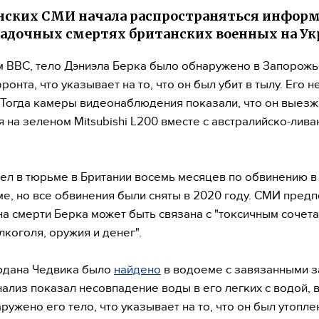
нских СМИ начала распространяться информ
гадочных смертях британских военных на Ук
 BBC, тело Дэниэла Берка было обнаружено в Запорожь
ронта, что указывает на то, что он был убит в тылу. Его н
а. Тогда камеры видеонаблюдения показали, что он выезж
 на зеленом Mitsubishi L200 вместе с австралийско-лив
ел в тюрьме в Британии восемь месяцев по обвинению в
е, но все обвинения были сняты в 2020 году. СМИ предп
на смерти Берка может быть связана с "токсичным сочет
лкоголя, оружия и денег".
рдана Чедвика было
найдено
в водоеме с завязанными з
нализ показал несовпадение воды в его легких с водой, 
ружено его тело, что указывает на то, что он был утопле