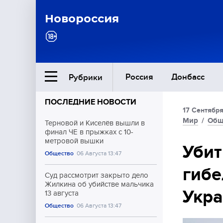
Новороссия
Россия
Донбасс
Рубрики
ПОСЛЕДНИЕ НОВОСТИ
17 Сентября
Ближний Восток
Мир
/
Общ
Терновой и Киселёв вышли в
финал ЧЕ в прыжках с 10-
метровой вышки
Общество
Убит
Общество
06 Августа 13:47
гибе
Культура
Суд рассмотрит закрыто дело
Жилкина об убийстве мальчика
Укр
13 августа
Общество
06 Августа 13:47