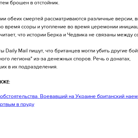
атем брошен в отстойник.
ии обеих смертей рассматриваются различные версии, 
во время ссоры и утопление во время церемонии инициа
читает, что истории Берка и Чедвика не связаны между с
ы Daily Mail пишут, что британцев могли убить другие бо
ного легиона" из-за денежных споров. Речь о донатах,
их в их подразделения.
КЖЕ:
обстоятельства. Воевавший на Украине британский наем
ртвым в пруду