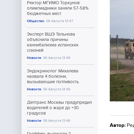
Ректор МГИМО Торкунов:
олимпиадники заняли 57-58%
бюджетных мест
Общество
06 Августа 13:47
Эксперт ВШЭ Тельнова
объяснила причины
каннибализма испанских
слизней
Новости
06 Августа 13:46
Эндокринолог Михалева
назвала 4 болезни,
вызывающие потливость
Новости
06 Августа 13:46
Дептранс Москвы предупредил
водителей о жаре до +30
градусов
Новости
06 Августа 13:46
Автор:
Ре
Грайфер: выписали 2