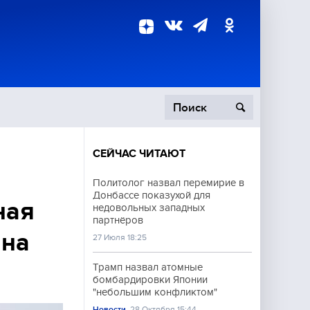
СЕЙЧАС ЧИТАЮТ
пецоперация
Политолог назвал перемирие в
Донбассе показухой для
роисшествия
ная
недовольных западных
партнёров
 на
27 Июля 18:25
Трамп назвал атомные
бомбардировки Японии
"небольшим конфликтом"
Новости
28 Октября 15:44