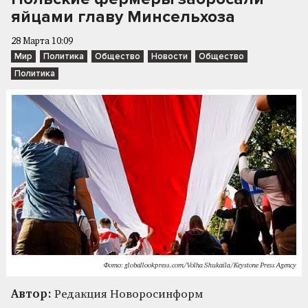
яйцами главу Минсельхоза
28 Марта 10:09
Мир
Политика
Общество
Новости
Общество
Политика
Фото: globallookpress.com/Volha Shukaila/Keystone Press Agency
Автор:
Редакция Новоросинформ