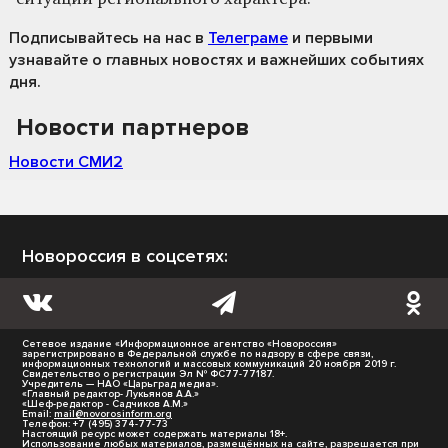
Подписывайтесь на нас
в
Телеграме
и первыми
узнавайте о главных новостях и важнейших событиях
дня.
Новости партнеров
Новости СМИ2
Новороссия в соцсетях:
Сетевое издание «Информационное агентство «Новороссия»
зарегистрировано в Федеральной службе по надзору в сфере связи,
информационных технологий и массовых коммуникаций 20 ноября 2019 г.
Свидетельство о регистрации Эл № ФС77-77187.
Учредитель — НАО «Царьград медиа».
«Главный редактор- Лукьянов А.А.»
«Шеф-редактор - Садчиков А.М.»
Email:
mail@novorosinform.org
Телефон: +7 (495) 374-77-73
Настоящий ресурс может содержать материалы 18+.
Использование любых материалов, размещённых на сайте, разрешается при