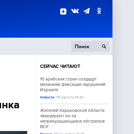
СЕЙЧАС ЧИТАЮТ
пецоперация
10 арабских стран создадут
механизм фиксации нарушений
роисшествия
Израиля
Новости
05 Августа 16:49
инка
Жителей Харьковской области
эвакуируют из-за
непрекращающихся обстрелов
ВСУ