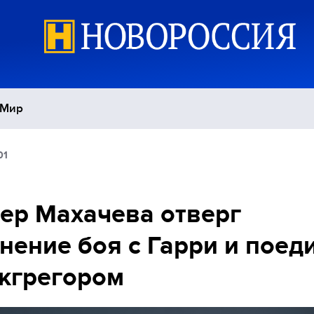
Мир
01
Политика
С
Экономика
П
ер Махачева отверг
нение боя с Гарри и поед
Спорт
кгрегором