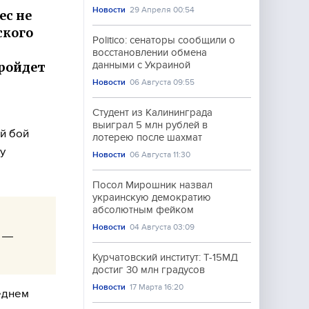
Новости
29 Апреля 00:54
ес не
ского
Politico: сенаторы сообщили о
восстановлении обмена
ройдет
данными с Украиной
Новости
06 Августа 09:55
Студент из Калининграда
выиграл 5 млн рублей в
ий бой
лотерею после шахмат
у
Новости
06 Августа 11:30
Посол Мирошник назвал
украинскую демократию
абсолютным фейком
Новости
04 Августа 03:09
н —
Курчатовский институт: Т-15МД
достиг 30 млн градусов
Новости
17 Марта 16:20
еднем