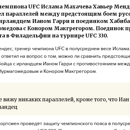
чемпиона UFC Ислама Махачева Хавьер Менд
л параллелей между предстоящим боем рус
 ирландцем Ианом Гарри и поединком Хабиба
медова с Конором Макгрегором. Поединок п
ста в Филадельфии на турнире UFC 330.
ндес, тренер чемпиона UFC в полусреднем весе Ислама
 ответил на вопрос о том, можно ли сравнить предстоящ
бойца с ирландцем Ианом Гарри с противостоянием межд
Нурмагомедовым и Конором Макгрегором.
е вижу никаких параллелей, кроме того, что Иа
ландец
портсмен проведёт защиту чемпионского пояса в полуср