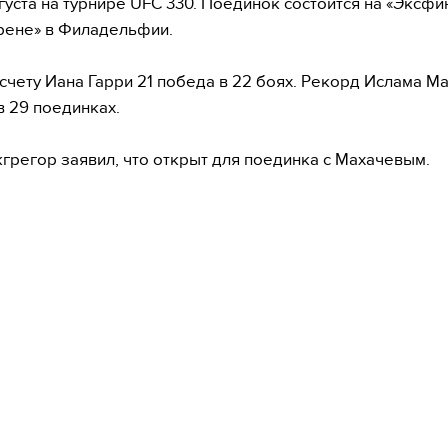
вгуста на турнире UFC 330. Поединок состоится на «Эксфи
рене» в Филадельфии.
счету Иана Гарри 21 победа в 22 боях. Рекорд Ислама М
в 29 поединках.
грегор заявил, что открыт для поединка с Махачевым.