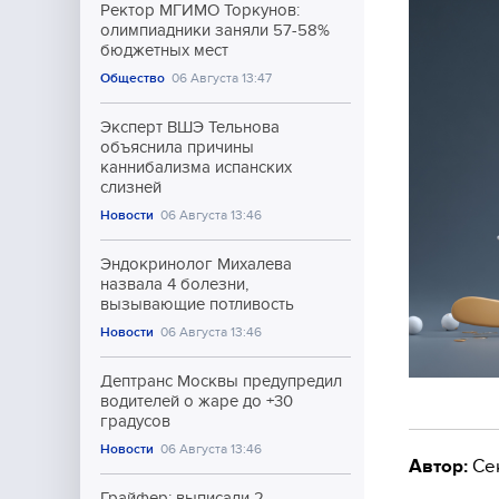
Ректор МГИМО Торкунов:
олимпиадники заняли 57-58%
бюджетных мест
Общество
06 Августа 13:47
Эксперт ВШЭ Тельнова
объяснила причины
каннибализма испанских
слизней
Новости
06 Августа 13:46
Эндокринолог Михалева
назвала 4 болезни,
вызывающие потливость
Новости
06 Августа 13:46
Дептранс Москвы предупредил
водителей о жаре до +30
градусов
Новости
06 Августа 13:46
Автор:
Се
Грайфер: выписали 2