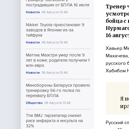
пострадавших от БПЛА 16 июля
Тренер 
Новости
06 Августа 13:46
усмотре
бойца с
Nikkei: Toyota приостановит 9
Нурмаго
заводов в Японии из-за
16 авгу
тайфуна
Новости
06 Августа 13:46
Хавьер Ме
Маттиа Маэстри умер после 9
Махачева,
лет в коме; родители получили 1
русского 
млн евро
Хабибом 
Новости
06 Августа 13:46
Минобороны Беларуси провело
тренировку 56-го полка по
перехвату БПЛА
Я н
Общество
06 Августа 13:46
ир
The BMJ: тирзепатид снизил
риск инфаркта и инсульта на
Русский с
32%