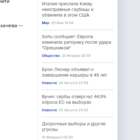
нити
Италия прислала Киеву
неисправные гаубицы и
обвинила в этом США
Мир
03 Мая 14:04
ахачева —
Sohu сообщает: Европа
изменила риторику после удара
"Орешником"
Общество
20 Января 08:39
Брок Леснар объявил о
завершении карьеры в 49 лет
Новости
04 Августа 22:59
Вучич: сербы отвергнут 44,9%
опроса ЕС на выборах
Новости
03 Августа 23:53
Досрочные выборы и другие
угрозы
15 Февраля 05:00