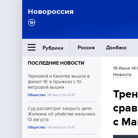
Новороссия
Россия
Донбасс
Рубрики
ПОСЛЕДНИЕ НОВОСТИ
18 Июня 14:
Ближний Восток
Новости
Терновой и Киселёв вышли в
финал ЧЕ в прыжках с 10-
метровой вышки
Общество
Трен
Общество
06 Августа 13:47
срав
Культура
Суд рассмотрит закрыто дело
Жилкина об убийстве мальчика
с Ма
13 августа
Общество
06 Августа 13:47