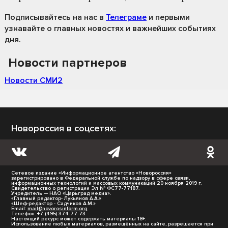
Подписывайтесь на нас
в
Телеграме
и первыми
узнавайте о главных новостях и важнейших событиях
дня.
Новости партнеров
Новости СМИ2
Новороссия в соцсетях:
Сетевое издание «Информационное агентство «Новороссия»
зарегистрировано в Федеральной службе по надзору в сфере связи,
информационных технологий и массовых коммуникаций 20 ноября 2019 г.
Свидетельство о регистрации Эл № ФС77-77187.
Учредитель — НАО «Царьград медиа».
«Главный редактор- Лукьянов А.А.»
«Шеф-редактор - Садчиков А.М.»
Email:
mail@novorosinform.org
Телефон: +7 (495) 374-77-73
Настоящий ресурс может содержать материалы 18+.
Использование любых материалов, размещённых на сайте, разрешается при