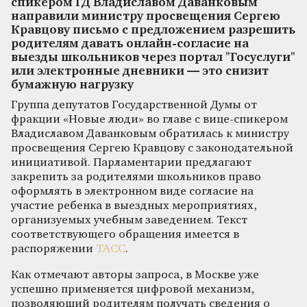
спикером ГД Владиславом Даванковым
направили министру просвещения Сергею
Кравцову письмо с предложением разрешить
родителям давать онлайн-согласие на
выезды школьников через портал "Госуслуги"
или электронные дневники — это снизит
бумажную нагрузку
Группа депутатов Государственной Думы от
фракции «Новые люди» во главе с вице-спикером
Владиславом Даванковым обратилась к министру
просвещения Сергею Кравцову с законодательной
инициативой. Парламентарии предлагают
закрепить за родителями школьников право
оформлять в электронном виде согласие на
участие ребенка в выездных мероприятиях,
организуемых учебным заведением. Текст
соответствующего обращения имеется в
распоряжении
ТАСС
.
Как отмечают авторы запроса, в Москве уже
успешно применяется цифровой механизм,
позволяющий родителям получать сведения о