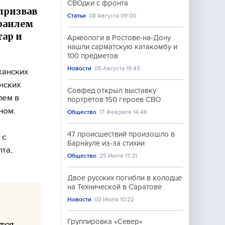
СВОдки с фронта
призвав
Статьи
08 Августа 09:00
раилем
тар и
Археологи в Ростове-на-Дону
нашли сарматскую катакомбу и
100 предметов
Новости
05 Августа 19:45
канских
нских
Совфед открыл выставку
лем в
портретов 150 героев СВО
ном.
Общество
17 Февраля 14:46
47 происшествий произошло в
 с
Барнауле из-за стихии
пта,
Общество
25 Июля 17:31
Двое русских погибли в колодце
на Технической в Саратове
Новости
03 Июля 10:22
Группировка «Север»
тся