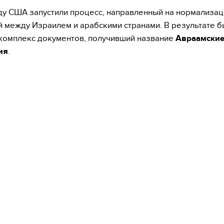
ду США запустили процесс, направленный на нормализа
 между Израилем и арабскими странами. В результате б
комплекс документов, получивший название
Авраамски
ия
.