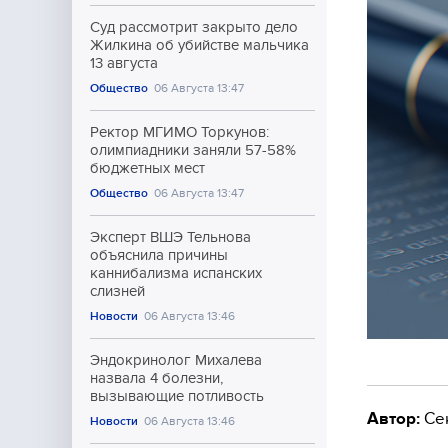
Суд рассмотрит закрыто дело
Жилкина об убийстве мальчика
13 августа
Общество
06 Августа 13:47
Ректор МГИМО Торкунов:
олимпиадники заняли 57-58%
бюджетных мест
Общество
06 Августа 13:47
Эксперт ВШЭ Тельнова
объяснила причины
каннибализма испанских
слизней
Новости
06 Августа 13:46
Эндокринолог Михалева
назвала 4 болезни,
вызывающие потливость
Автор:
Се
Новости
06 Августа 13:46