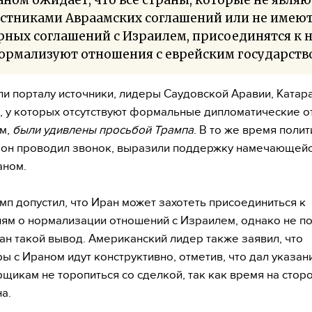
астниками Авраамских соглашений или не имею
ных соглашений с Израилем, присоединятся к 
ормализуют отношения с еврейским государств
ли порталу источники, лидеры Саудовской Аравии, Катара
, у которых отсутствуют формальные дипломатические 
м,
были удивлены просьбой Трампа
. В то же время полит
он проводил звонок, выразили поддержку намечающейс
аном.
мп допустил, что Иран может захотеть присоединиться к
ям о нормализации отношений с Израилем, однако не по
ан такой вывод. Американский лидер также заявил, что
ы с Ираном идут конструктивно, отметив, что дал указан
щикам не торопиться со сделкой, так как время на стор
а.