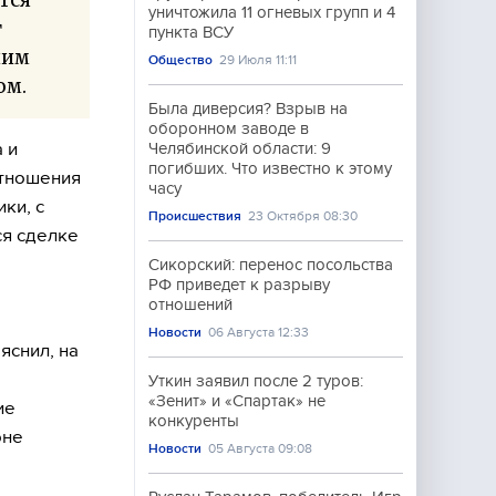
уничтожила 11 огневых групп и 4
т
пункта ВСУ
ним
Общество
29 Июля 11:11
ом.
Была диверсия? Взрыв на
оборонном заводе в
 и
Челябинской области: 9
погибших. Что известно к этому
отношения
часу
ики, с
Происшествия
23 Октября 08:30
я сделке
Сикорский: перенос посольства
РФ приведет к разрыву
отношений
Новости
06 Августа 12:33
яснил, на
Уткин заявил после 2 туров:
«Зенит» и «Спартак» не
ие
конкуренты
оне
Новости
05 Августа 09:08