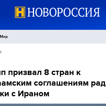
Мир
7
Политика
С
Экономика
П
п призвал 8 стран к
аамским соглашениям рад
Спорт
ки с Ираном