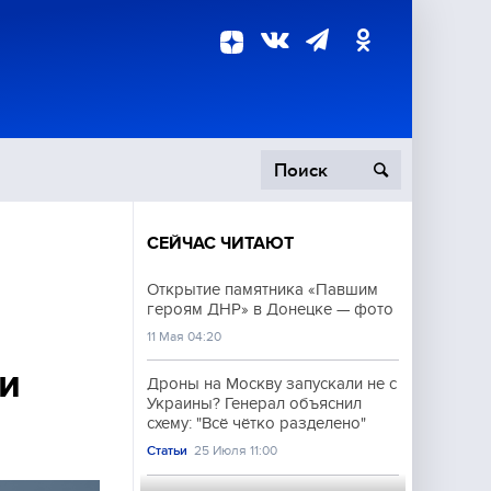
СЕЙЧАС ЧИТАЮТ
пецоперация
Открытие памятника «Павшим
героям ДНР» в Донецке — фото
роисшествия
11 Мая 04:20
и
Дроны на Москву запускали не с
Украины? Генерал объяснил
схему: "Всё чётко разделено"
Статьи
25 Июля 11:00