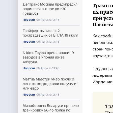
Дептранс Москвы предупредил
Трамп п
водителей о жаре до +30
их прис
градусов
при усл
Новости
06 Августа 13:46
Пакиста
Грайфер: выписали 2
пострадавших от БПЛА 16 июля
Как сообщ
Новости
06 Августа 13:46
чиновнико
стран при
Nikkei: Toyota приостановит 9
случае, е
заводов в Японии из-за
тайфуна
По данным
Новости
06 Августа 13:46
лидерами 
Маттиа Маэстри умер после 9
Иордании 
лет в коме; родители получили 1
млн евро
Новости
06 Августа 13:46
Тра
Минобороны Беларуси провело
тренировку 56-го полка по
Ира