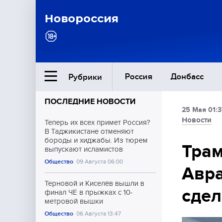
Новороссия
Россия
Донбасс
Рубрики
ПОСЛЕДНИЕ НОВОСТИ
25 Мая 01:3
Ближний Восток
Новости
Теперь их всех примет Россия?
В Таджикистане отменяют
бороды и хиджабы. Из тюрем
Общество
Трам
выпускают исламистов
Общество
09 Августа 06:00
Авр
Культура
Терновой и Киселёв вышли в
сдел
финал ЧЕ в прыжках с 10-
метровой вышки
Общество
06 Августа 13:47