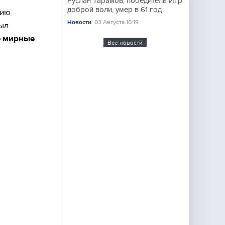
Руслан Тарамов, победитель Игр
доброй воли, умер в 61 год
цию
Новости
03 Августа 10:19
ыл
е мирные
Все новости