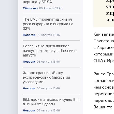
перехвату БПЛА
уч
Общество
06 Августа 13:46
мир
и н
The BMJ: тирзепатид снизил
риск инфаркта и инсульта на
32%
Как заяви
Новости
06 Августа 13:46
Пакистана
Более 5 тыс. призывников
с Израиле
начнут подготовку в Швеции в
которыми 
августе
США с Ир
Новости
06 Августа 13:46
Жаров сравнил «Битву
Ранее Тра
экстрасенсов» с быстрыми
соглашени
углеводами
чём основ
Новости
06 Августа 13:46
переговор
Bild: дроны атаковали судно Emil
переговор
в 39 км от Одессы
Вашингтон
Новости
06 Августа 13:46