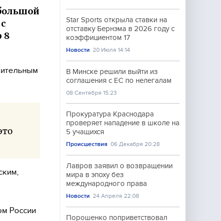
«большой
Star Sports открыла ставки на
 с
отставку Бернэма в 2026 году с
 8
коэффициентом 17
Новости
20 Июля 14:14
чительным
В Минске решили выйти из
соглашения с ЕС по нелегалам
08 Сентября 15:23
Прокуратура Краснодара
проверяет нападение в школе на
это
5 учащихся
Происшествия
06 Декабря 20:28
Лавров заявил о возвращении
ским,
мира в эпоху без
международного права
Новости
24 Апреля 22:08
ом России
Порошенко поприветствовал