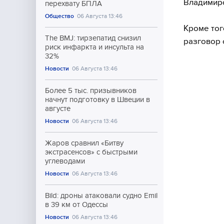
Владимиро
перехвату БПЛА
Общество
06 Августа 13:46
Кроме тог
The BMJ: тирзепатид снизил
разговор 
риск инфаркта и инсульта на
32%
Новости
06 Августа 13:46
Более 5 тыс. призывников
начнут подготовку в Швеции в
августе
Новости
06 Августа 13:46
Жаров сравнил «Битву
экстрасенсов» с быстрыми
углеводами
Новости
06 Августа 13:46
Bild: дроны атаковали судно Emil
в 39 км от Одессы
Новости
06 Августа 13:46