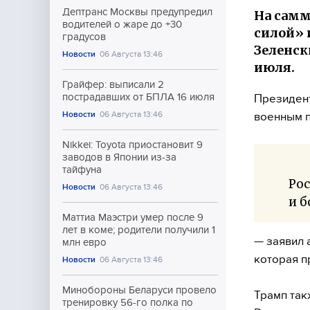
Дептранс Москвы предупредил
На самм
водителей о жаре до +30
силой» 
градусов
Зеленск
Новости
06 Августа 13:46
июля.
Грайфер: выписали 2
пострадавших от БПЛА 16 июля
Президент
Новости
06 Августа 13:46
военным 
Nikkei: Toyota приостановит 9
заводов в Японии из-за
тайфуна
Рос
Новости
06 Августа 13:46
и б
Маттиа Маэстри умер после 9
лет в коме; родители получили 1
— заявил 
млн евро
которая п
Новости
06 Августа 13:46
Минобороны Беларуси провело
Трамп так
тренировку 56-го полка по