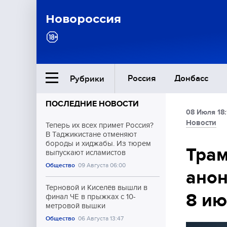
Новороссия
Россия
Донбасс
Рубрики
ПОСЛЕДНИЕ НОВОСТИ
08 Июля 18:
Ближний Восток
Новости
Теперь их всех примет Россия?
В Таджикистане отменяют
бороды и хиджабы. Из тюрем
Общество
Трам
выпускают исламистов
Общество
09 Августа 06:00
анон
Культура
Терновой и Киселёв вышли в
8 и
финал ЧЕ в прыжках с 10-
метровой вышки
Общество
06 Августа 13:47