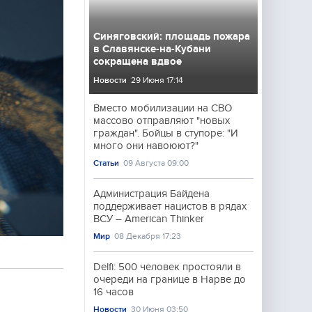
Синяговский: площадь пожара
в Славянске-на-Кубани
сокращена вдвое
Новости
29 Июня 17:14
Вместо мобилизации на СВО
массово отправляют "новых
граждан". Бойцы в ступоре: "И
много они навоюют?"
Статьи
09 Августа 09:00
Администрация Байдена
поддерживает нацистов в рядах
ВСУ – American Thinker
Мир
08 Декабря 17:23
Delfi: 500 человек простояли в
очереди на границе в Нарве до
16 часов
Новости
30 Июня 03:50