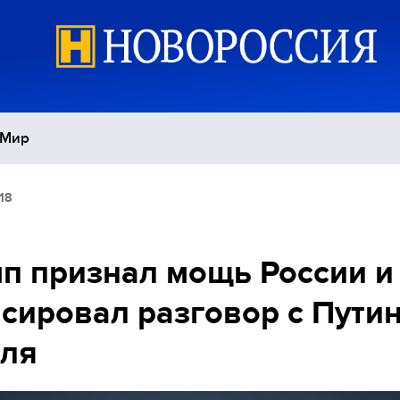
Мир
18
Политика
С
Экономика
П
п признал мощь России и
сировал разговор с Пути
Спорт
юля