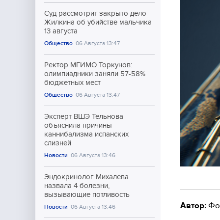
Суд рассмотрит закрыто дело
Жилкина об убийстве мальчика
13 августа
Общество
06 Августа 13:47
Ректор МГИМО Торкунов:
олимпиадники заняли 57-58%
бюджетных мест
Общество
06 Августа 13:47
Эксперт ВШЭ Тельнова
объяснила причины
каннибализма испанских
слизней
Новости
06 Августа 13:46
Эндокринолог Михалева
назвала 4 болезни,
вызывающие потливость
Автор:
Фо
Новости
06 Августа 13:46