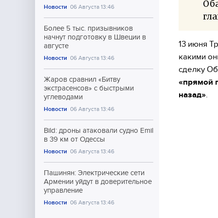
Оба
Новости
06 Августа 13:46
гла
Более 5 тыс. призывников
начнут подготовку в Швеции в
13 июня Т
августе
какими он
Новости
06 Августа 13:46
сделку Об
Жаров сравнил «Битву
«прямой 
экстрасенсов» с быстрыми
назад»
.
углеводами
Новости
06 Августа 13:46
Bild: дроны атаковали судно Emil
в 39 км от Одессы
Новости
06 Августа 13:46
Пашинян: Электрические сети
Армении уйдут в доверительное
управление
Новости
06 Августа 13:46