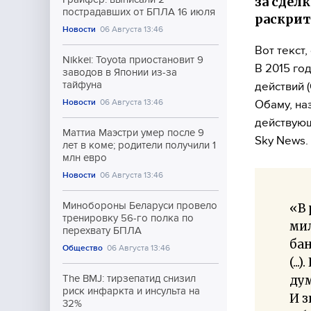
за сдел
пострадавших от БПЛА 16 июля
раскрит
Новости
06 Августа 13:46
Вот текст
Nikkei: Toyota приостановит 9
В 2015 го
заводов в Японии из-за
тайфуна
действий 
Новости
06 Августа 13:46
Обаму, на
действующ
Маттиа Маэстри умер после 9
Sky News.
лет в коме; родители получили 1
млн евро
Новости
06 Августа 13:46
Минобороны Беларуси провело
«В 
тренировку 56-го полка по
ми
перехвату БПЛА
бан
Общество
06 Августа 13:46
(..
дум
The BMJ: тирзепатид снизил
риск инфаркта и инсульта на
И з
32%