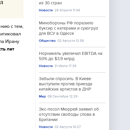
ил
из 30 стран
Новости
28 Апреля 11:44
Минобороны РФ поразило
нию с тем,
буксир с катерами и сухогруз
ритиковал
для ВСУ в Одессе
ла Ирану
Общество
02 Августа 12:58
ть лет
Норникель увеличил EBITDA на
50% до $3,9 млрд
Новости
31 Июля 17:39
Забыли спросить: В Киеве
выступили против приезда
китайских артистов в ДНР
Мир
08 Сентября 12:29
Экс-посол Мюррей заявил об
отсутствии свободы слова в
Британии
Новости
02 Августа 10:27