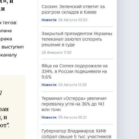
», и
Соскин: Зеленский ответит за
ми
разгром складов в Киеве
Новости
06 Августа 03:53
 тегов:
плана
Закрытый президентом Украины
арака
телеканал захотел оспорить
решение в суде
 выступил
26 Февраля 11:00
еканалу
Яйца на Comex подорожали на
334%, в России подешевели на
9,6%
Новости
03 Августа 13:28
7
Терминал «Остерра» увеличил
перевалку угля на 36% до 14,1
ран
млн тонн
, и
Новости
05 Августа 05:21
ют".
Губернатор Владимиров: КИФ
собрал свыше 5 тыс. участников