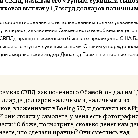
ки СВПД, называя его «тупым сукиным сыном
иковал выплату 1,7 млрд долларов наличны
, отформатированный с использованием только указанных
ду, в период заключения Совместного всеобъемлющего 
(СВПД), иранцы высмеивали бывшего президента США Б
зывая его «тупым сукиным сыном». С таким утверждением
ий американский лидер Дональд Трамп в интервью тел
рамках СВПД, заключенного Обамой, он дал им 1,
ллиарда долларов наличными, наличными из
ков, вложенными в Boeing 757, и доставил их в И
.). И они стояли у самолета, у меня есть фотографии
али: "О боже, посмотрите, сколько денег нам да
наете, что сделали иранцы? Они смеялись над