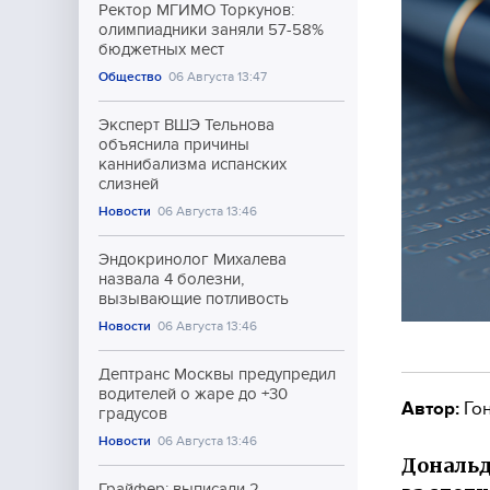
Ректор МГИМО Торкунов:
олимпиадники заняли 57-58%
бюджетных мест
Общество
06 Августа 13:47
Эксперт ВШЭ Тельнова
объяснила причины
каннибализма испанских
слизней
Новости
06 Августа 13:46
Эндокринолог Михалева
назвала 4 болезни,
вызывающие потливость
Новости
06 Августа 13:46
Дептранс Москвы предупредил
водителей о жаре до +30
Автор:
Гон
градусов
Новости
06 Августа 13:46
Дональд
Грайфер: выписали 2