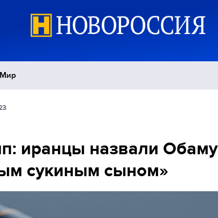
Мир
23
Политика
С
Экономика
П
п: иранцы назвали Обаму
пым сукиным сыном»
Спорт