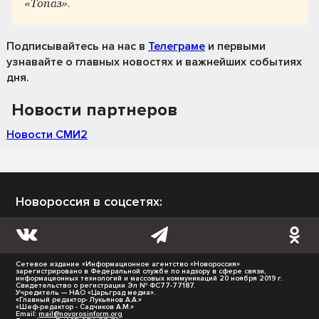
«Топаз».
Подписывайтесь на нас
в
Телеграме
и первыми
узнавайте о главных новостях и важнейших событиях
дня.
Новости партнеров
Новости СМИ2
Новороссия в соцсетях:
Сетевое издание «Информационное агентство «Новороссия»
зарегистрировано в Федеральной службе по надзору в сфере связи,
информационных технологий и массовых коммуникаций 20 ноября 2019 г.
Свидетельство о регистрации Эл № ФС77-77187.
Учредитель — НАО «Царьград медиа».
«Главный редактор- Лукьянов А.А.»
«Шеф-редактор - Садчиков А.М.»
Email:
mail@novorosinform.org