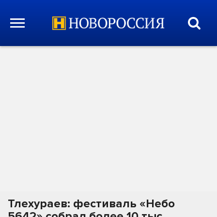
Тлехураев: фестиваль «Небо
5642» собрал более 10 тыс.