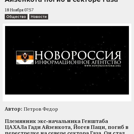
18 Ноября 07:57
Общество
Новости
Автор:
Петров Федор
Племянник экс-начальника Генштаба
ЦАХАЛа Гади Айзенкота, Йогев Паци, погиб в
перестрелке на севере сектора Газа. Он стал