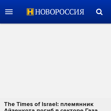
The Times of Israel: племянник
Айзенкота погиб в секторе Газа