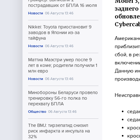
Model 3
пострадавших от БПЛА 16 июля
заднего
Новости
06 Августа 13:46
обновле
Cybercab
Nikkei: Toyota приостановит 9
заводов в Японии из-за
Американс
тайфуна
приблизит
Новости
06 Августа 13:46
сбой, в р
Маттиа Маэстри умер после 9
включении
лет в коме; родители получили 1
Данную ин
млн евро
производи
Новости
06 Августа 13:46
Минобороны Беларуси провело
Неисправн
тренировку 56-го полка по
перехвату БПЛА
седа
Общество
06 Августа 13:46
седа
The BMJ: тирзепатид снизил
крос
риск инфаркта и инсульта на
крос
32%