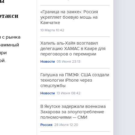
ры
«Граница на замке»: Россия
отакси
укрепляет боевую мощь на
Камчатке
10 Марта 10:42
 с рынка
Халиль аль-Хайя возглавил
граммный
делегацию ХАМАС в Каире для
при
переговоров о перемирии
ой.
Новости
05 Июня 23:13
Галушка на ПМЭФ: США создали
технологии iPhone через
спецслужбы
Новости
13 Июня 08:42
В Якутске задержали военкома
Захарова за злоупотребление
полномочиями — СМИ
Россия
28 Июля 12:20