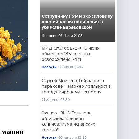
Сотруднику ГУР и экс-силовику
предъявлены обвинения в
убийстве Березовской
Новости
07 Июля 21:03
МИД ОАЭ объявил: 5 июня
обменяли 185 пленных,
освобождено 7471
Новости
05 Июня 16:06
Сергей Моисеев: Гей-парад в
Харькове – маркер лояльности
города мировому гегемону
21 Августа 05:30
Эксперт ВШЭ Тельнова
объяснила причины
каннибализма испанских
слизней
с. машин
Новости
06 Августа 13:46