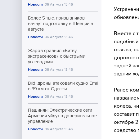
Новости
06 Августа 13:46
Устранени
обновлени
Более 5 тыс. призывников
начнут подготовку в Швеции в
августе
Вместе с 
Новости
06 Августа 13:46
подобный 
отзыва, п
Жаров сравнил «Битву
экстрасенсов» с быстрыми
дорожного
углеводами
задней ка
Новости
06 Августа 13:46
задним хо
Bild: дроны атаковали судно Emil
в 39 км от Одессы
Ранее ком
Новости
06 Августа 13:46
названием
колеса, н
Пашинян: Электрические сети
составит 
Армении уйдут в доверительное
управление
октябре 2
Новости
06 Августа 13:46
средство 