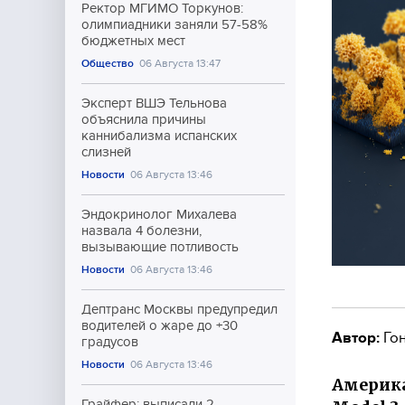
Ректор МГИМО Торкунов:
олимпиадники заняли 57-58%
бюджетных мест
Общество
06 Августа 13:47
Эксперт ВШЭ Тельнова
объяснила причины
каннибализма испанских
слизней
Новости
06 Августа 13:46
Эндокринолог Михалева
назвала 4 болезни,
вызывающие потливость
Новости
06 Августа 13:46
Дептранс Москвы предупредил
водителей о жаре до +30
Автор:
Гон
градусов
Новости
06 Августа 13:46
Америка
Грайфер: выписали 2