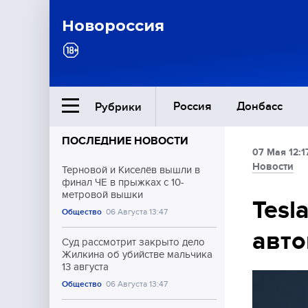
Новороссия
Россия
Донбасс
Рубрики
ПОСЛЕДНИЕ НОВОСТИ
07 Мая 12:1
Ближний Восток
Новости
Терновой и Киселёв вышли в
финал ЧЕ в прыжках с 10-
метровой вышки
Общество
Tesl
Общество
06 Августа 13:47
авто
Культура
Суд рассмотрит закрыто дело
Жилкина об убийстве мальчика
13 августа
Общество
06 Августа 13:47