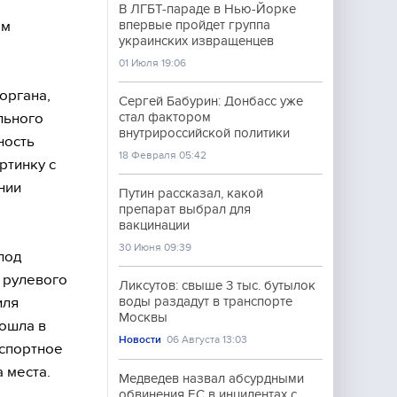
В ЛГБТ-параде в Нью-Йорке
ом
впервые пройдет группа
украинских извращенцев
01 Июля 19:06
органа,
Сергей Бабурин: Донбасс уже
льного
стал фактором
внутрироссийской политики
ность
18 Февраля 05:42
ртинку с
нии
Путин рассказал, какой
препарат выбрал для
вакцинации
30 Июня 09:39
под
 рулевого
Ликсутов: свыше 3 тыс. бутылок
иля
воды раздадут в транспорте
Москвы
рошла в
Новости
06 Августа 13:03
нспортное
 места.
Медведев назвал абсурдными
обвинения ЕС в инцидентах с