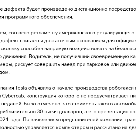
е дефекта будет произведено дистанционно посредств
я программного обеспечения.
тем, согласно регламенту американского регулирующего 
дефект считается достаточным основанием для официа
оскольку способен напрямую воздействовать на безопас
 движения. Водитель, не получивший своевременную ка
меры, рискует совершить наезд при парковке или движе
дом.
пания Tesla объявила о начале производства роботакси 
 Cybercab, конструкция которого не предусматривает ни
и педалей. Было отмечено, что стоимость такого автомоб
приблизительно 30 тысяч долларов, а его презентация п
024 года. По заявлениям представителей компании, тра
полностью управляется компьютером и рассчитано на два