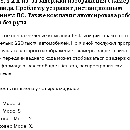
, S, Y и X из-за задержки изображения с каме
 вида. Проблему устранят дистанционным
нием ПО. Также компания анонсировала роб
 без руля.
кое подразделение компании Tesla инициировало отзыв
ельно 220 тысяч автомобилей. Причиной послужил про
езультате которого изображение с камеры заднего вида 
 передачи заднего хода может отображаться с задержк
формацию, как сообщает Reuters, распространил сам
тель.
ость выявлена у четырёх моделей:
н Model 3;
н Model S;
совер Model Y;
совер Model X.