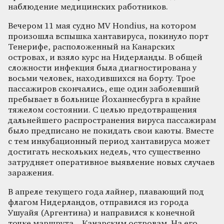
наблюдение медицинских работников.
Вечером 11 мая судно MV Hondius, на котором
произошла вспышка хантавируса, покинуло порт
Тенерифе, расположенный на Канарских
островах, и взяло курс на Нидерланды. В общей
сложности инфекция была диагностирована у
восьми человек, находившихся на борту. Трое
пассажиров скончались, еще один заболевший
пребывает в больнице Йоханнесбурга в крайне
тяжелом состоянии. С целью предотвращения
дальнейшего распространения вируса пассажирам
было предписано не покидать свои каюты. Вместе
с тем инкубационный период хантавируса может
достигать нескольких недель, что существенно
затрудняет оперативное выявление новых случаев
заражения.
В апреле текущего года лайнер, плавающий под
флагом Нидерландов, отправился из города
Ушуайя (Аргентина) и направился к конечной
точке маршрута – Канарским островам. На его