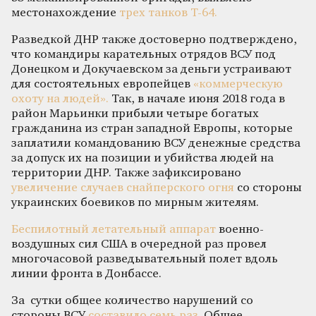
местонахождение
трех танков Т-64.
Разведкой ДНР также достоверно подтверждено,
что командиры карательных отрядов ВСУ под
Донецком и Докучаевском за деньги устраивают
для состоятельных европейцев
«коммерческую
охоту на людей».
Так, в начале июня 2018 года в
район Марьинки прибыли четыре богатых
гражданина из стран западной Европы, которые
заплатили командованию ВСУ денежные средства
за допуск их на позиции и убийства людей на
территории ДНР. Также зафиксировано
увеличение случаев снайперского огня
со стороны
украинских боевиков по мирным жителям.
Беспилотный летательный аппарат
военно-
воздушных сил США в очередной раз провел
многочасовой разведывательный полет вдоль
линии фронта в Донбассе.
За сутки общее количество нарушений со
стороны ВСУ
составило семь раз.
Общее