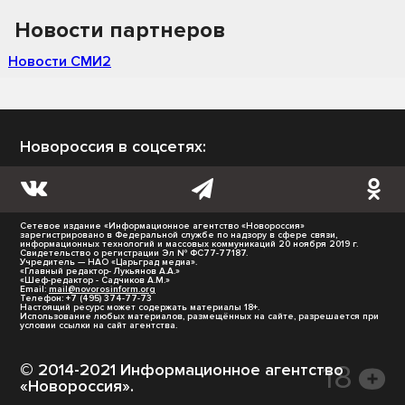
Новости партнеров
Новости СМИ2
Новороссия в соцсетях:
Сетевое издание «Информационное агентство «Новороссия»
зарегистрировано в Федеральной службе по надзору в сфере связи,
информационных технологий и массовых коммуникаций 20 ноября 2019 г.
Свидетельство о регистрации Эл № ФС77-77187.
Учредитель — НАО «Царьград медиа».
«Главный редактор- Лукьянов А.А.»
«Шеф-редактор - Садчиков А.М.»
Email:
mail@novorosinform.org
Телефон: +7 (495) 374-77-73
Настоящий ресурс может содержать материалы 18+.
Использование любых материалов, размещённых на сайте, разрешается при
условии ссылки на сайт агентства.
© 2014-2021 Информационное агентство
«Новороссия».