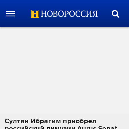
Султан Ибрагим приобрел
российский лимузин Aurus Senat