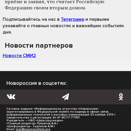
приёме и заявил, что считает Российскую
Федерацию своим вторым домом.
Подписывайтесь на нас
в
Телеграме
и первыми
узнавайте о главных новостях и важнейших событиях
дня.
Новости партнеров
Новости СМИ2
Новороссия в соцсетях:
Сетевое издание «Информационное агентство «Новороссия»
зарегистрировано в Федеральной службе по надзору в сфере связи,
информационных технологий и массовых коммуникаций 20 ноября 2019 г.
Свидетельство о регистрации Эл № ФС77-77187.
Учредитель — НАО «Царьград медиа».
«Главный редактор- Лукьянов А.А.»
«Шеф-редактор - Садчиков А.М.»
Email:
mail@novorosinform.org