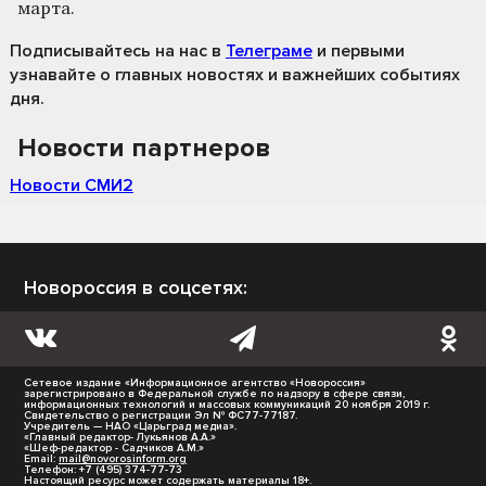
марта.
Подписывайтесь на нас
в
Телеграме
и первыми
узнавайте о главных новостях и важнейших событиях
дня.
Новости партнеров
Новости СМИ2
Новороссия в соцсетях:
Сетевое издание «Информационное агентство «Новороссия»
зарегистрировано в Федеральной службе по надзору в сфере связи,
информационных технологий и массовых коммуникаций 20 ноября 2019 г.
Свидетельство о регистрации Эл № ФС77-77187.
Учредитель — НАО «Царьград медиа».
«Главный редактор- Лукьянов А.А.»
«Шеф-редактор - Садчиков А.М.»
Email:
mail@novorosinform.org
Телефон: +7 (495) 374-77-73
Настоящий ресурс может содержать материалы 18+.