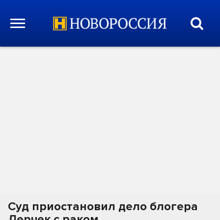
Суд приостановил дело блогера
Лерчек с раком