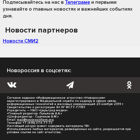
Подписывайтесь на нас
в
Телеграме
и первыми
узнавайте о главных новостях и важнейших событиях
дня.
Новости партнеров
Новости СМИ2
Новороссия в соцсетях:
Сетевое издание «Информационное агентство «Новороссия»
зарегистрировано в Федеральной службе по надзору в сфере связи,
информационных технологий и массовых коммуникаций 20 ноября 2019 г.
Свидетельство о регистрации Эл № ФС77-77187.
Учредитель — НАО «Царьград медиа».
«Главный редактор- Лукьянов А.А.»
«Шеф-редактор - Садчиков А.М.»
Email:
mail@novorosinform.org
Телефон: +7 (495) 374-77-73
Настоящий ресурс может содержать материалы 18+.
Использование любых материалов, размещённых на сайте, разрешается при
условии ссылки на сайт агентства.