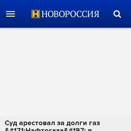
Суд арестовал за долги газ
&#171;Нафтогаза&#187; в