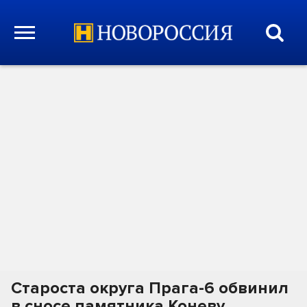
Староста округа Прага-6 обвинил
в сносе памятника Коневу