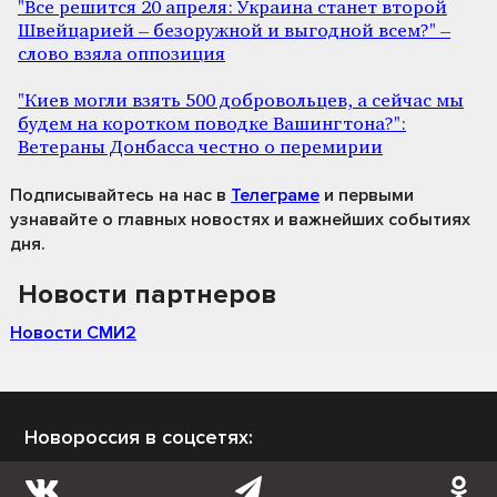
"Все решится 20 апреля: Украина станет второй
Швейцарией – безоружной и выгодной всем?" –
слово взяла оппозиция
"Киев могли взять 500 добровольцев, а сейчас мы
будем на коротком поводке Вашингтона?":
Ветераны Донбасса честно о перемирии
Подписывайтесь на нас
в
Телеграме
и первыми
узнавайте о главных новостях и важнейших событиях
дня.
Новости партнеров
Новости СМИ2
Новороссия в соцсетях: