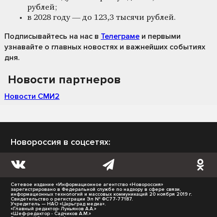
рублей;
в 2028 году — до 123,3 тысячи рублей.
Подписывайтесь на нас
в
Телеграме
и первыми
узнавайте о главных новостях и важнейших событиях
дня.
Новости партнеров
Новости СМИ2
Новороссия в соцсетях:
Сетевое издание «Информационное агентство «Новороссия»
зарегистрировано в Федеральной службе по надзору в сфере связи,
информационных технологий и массовых коммуникаций 20 ноября 2019 г.
Свидетельство о регистрации Эл № ФС77-77187.
Учредитель — НАО «Царьград медиа».
«Главный редактор- Лукьянов А.А.»
«Шеф-редактор - Садчиков А.М.»