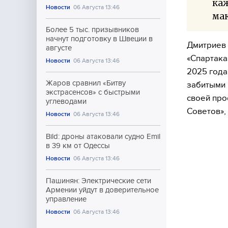
ка
Новости
06 Августа 13:46
мак
Более 5 тыс. призывников
начнут подготовку в Швеции в
Дмитриев 
августе
«Спартака
Новости
06 Августа 13:46
2025 года
Жаров сравнил «Битву
забитыми 
экстрасенсов» с быстрыми
своей про
углеводами
Советов»,
Новости
06 Августа 13:46
Bild: дроны атаковали судно Emil
в 39 км от Одессы
Новости
06 Августа 13:46
Пашинян: Электрические сети
Армении уйдут в доверительное
управление
Новости
06 Августа 13:46