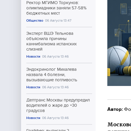
Ректор МГИМО Торкунов:
олимпиадники заняли 57-58%
бюджетных мест
Общество
06 Августа 13:47
Эксперт ВШЭ Тельнова
объяснила причины
каннибализма испанских
слизней
Новости
06 Августа 13:46
Эндокринолог Михалева
назвала 4 болезни,
вызывающие потливость
Новости
06 Августа 13:46
Дептранс Москвы предупредил
водителей о жаре до +30
Автор:
Фо
градусов
Новости
06 Августа 13:46
Московс
Грайфер: выписали 2