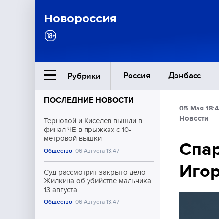
Новороссия
Россия
Донбасс
Рубрики
ПОСЛЕДНИЕ НОВОСТИ
05 Мая 18:
Ближний Восток
Новости
Терновой и Киселёв вышли в
финал ЧЕ в прыжках с 10-
метровой вышки
Общество
Спар
Общество
06 Августа 13:47
Иго
Культура
Суд рассмотрит закрыто дело
Жилкина об убийстве мальчика
13 августа
Общество
06 Августа 13:47