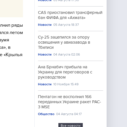
Новости
05 Августа 17:30
CAS приостановил трансферный
бан ФИФА для «Ахмата»
олнил ряды
Новости
05 Августа 18:37
ялся летом
Су-25 зацепился за опору
вумя
освещения у авиазавода в
а», в
Тбилиси
е «Крылья
Новости
04 Августа 02:06
Ана Брнабич прибыла на
Украину для переговоров с
руководством
Новости
10 Ноября 15:49
Пентагон не восполнил 166
переданных Украине ракет PAC-
3 MSE
Общество
04 Августа 04:17
Все новости