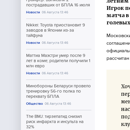
летним 
пострадавших от БПЛА 16 июля
Игрок п
Новости
06 Августа 13:46
матча в
голевых
Nikkei: Toyota приостановит 9
заводов в Японии из-за
Московски
тайфуна
соглашени
Новости
06 Августа 13:46
официальн
Маттиа Маэстри умер после 9
рассчитан
лет в коме; родители получили 1
млн евро
Новости
06 Августа 13:46
Хоч
Минобороны Беларуси провело
тренировку 56-го полка по
пер
перехвату БПЛА
мен
Общество
06 Августа 13:46
нас
под
The BMJ: тирзепатид снизил
риск инфаркта и инсульта на
клу
32%