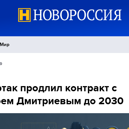
Мир
49
Политика
С
Экономика
П
так продлил контракт с
рем Дмитриевым до 2030
Спорт