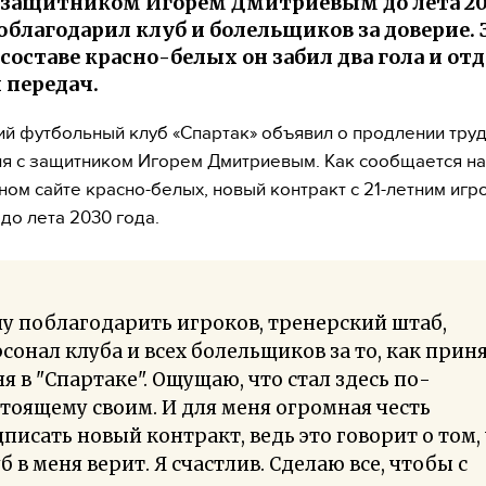
защитником Игорем Дмитриевым до лета 203
облагодарил клуб и болельщиков за доверие. З
 составе красно-белых он забил два гола и от
 передач.
й футбольный клуб «Спартак» объявил о продлении тру
я с защитником Игорем Дмитриевым. Как сообщается на
ом сайте красно-белых, новый контракт с 21-летним игр
 до лета 2030 года.
у поблагодарить игроков, тренерский штаб,
сонал клуба и всех болельщиков за то, как прин
я в "Спартаке". Ощущаю, что стал здесь по-
тоящему своим. И для меня огромная честь
писать новый контракт, ведь это говорит о том,
б в меня верит. Я счастлив. Сделаю все, чтобы с