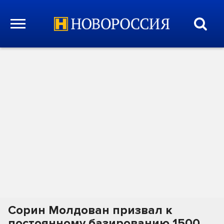
Сорин Молдован призвал к
постоянному базированию 1500