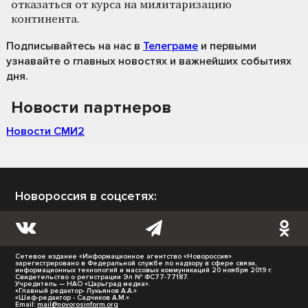
отказаться от курса на милитаризацию
континента.
Подписывайтесь на нас
в
Телеграме
и первыми
узнавайте о главных новостях и важнейших событиях
дня.
Новости партнеров
Новости СМИ2
Новороссия в соцсетях:
Сетевое издание «Информационное агентство «Новороссия»
зарегистрировано в Федеральной службе по надзору в сфере связи,
информационных технологий и массовых коммуникаций 20 ноября 2019 г.
Свидетельство о регистрации Эл № ФС77-77187.
Учредитель — НАО «Царьград медиа».
«Главный редактор- Лукьянов А.А.»
«Шеф-редактор - Садчиков А.М.»
Email:
mail@novorosinform.org