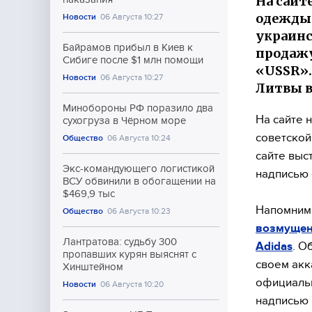
На сайт
одежды 
Новости
06 Августа 10:27
украинс
Байрамов прибыл в Киев к
продажу
Сибиге после $1 млн помощи
«USSR».
Новости
06 Августа 10:27
Литвы в
Минобороны РФ поразило два
На сайте 
сухогруза в Чёрном море
советской
Общество
06 Августа 10:24
сайте выс
Экс-командующего логистикой
надписью 
ВСУ обвинили в обогащении на
$469,9 тыс
Напомним,
Общество
06 Августа 10:23
возмущен
Лантратова: судьбу 300
Adidas
. О
пропавших курян выяснят с
своем акк
Хинштейном
официальн
Новости
06 Августа 10:20
надписью 