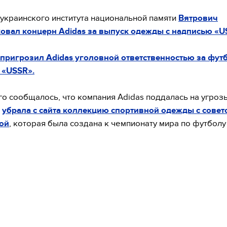
украинского института национальной памяти
Вятрович
овал концерн Adidas за выпуск одежды с надписью «U
 пригрозил Adidas уголовной ответственностью за фут
 «USSR».
го сообщалось, что компания Adidas поддалась на угроз
и
убрала с сайта коллекцию спортивной одежды с совет
ой
, которая была создана к чемпионату мира по футболу 