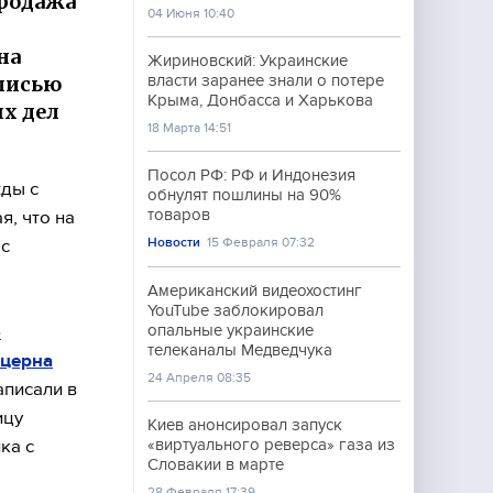
продажа
04 Июня 10:40
на
Жириновский: Украинские
писью
власти заранее знали о потере
Крыма, Донбасса и Харькова
х дел
18 Марта 14:51
Посол РФ: РФ и Индонезия
ды с
обнулят пошлины на 90%
товаров
, что на
Новости
15 Февраля 07:32
 с
Американский видеохостинг
YouTube заблокировал
о
опальные украинские
телеканалы Медведчука
нцерна
24 Апреля 08:35
аписали в
ицу
Киев анонсировал запуск
ка с
«виртуального реверса» газа из
Словакии в марте
28 Февраля 17:39