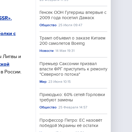
Генсек ООН Гутерриш впервые с
SSR».
2009 года посетил Дамаск
Общество
25 Июля 09:47
болки с
Трамп объявил о заказе Китаем
200 самолетов Boeing
Новости
14 Мая 19:31
ы Литвы и
ской
Премьер Саксонии призвал
власти ФРГ приступить к ремонту
в России.
"Северного потока"
Мир
23 Июня 10:15
Приходько: 60% сетей Горловки
требуют замены
Общество
25 Февраля 14:57
Профессор Петро: ЕС назовёт
победой Украины её остатки