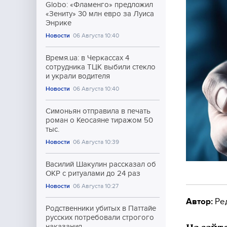
Globo: «Фламенго» предложил
«Зениту» 30 млн евро за Луиса
Энрике
Новости
06 Августа 10:40
Время.ua: в Черкассах 4
сотрудника ТЦК выбили стекло
и украли водителя
Новости
06 Августа 10:40
Симоньян отправила в печать
роман о Кеосаяне тиражом 50
тыс.
Новости
06 Августа 10:39
Василий Шакулин рассказал об
ОКР с ритуалами до 24 раз
Новости
06 Августа 10:27
Автор:
Ре
Родственники убитых в Паттайе
русских потребовали строгого
наказания