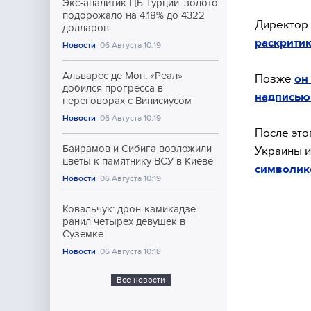
Экс-аналитик ЦБ Турции: золото
подорожало на 4,18% до 4322
Директор 
долларов
раскритик
Новости
06 Августа 10:19
Альварес де Мон: «Реал»
Позже
он
добился прогресса в
надписью
переговорах с Винисиусом
Новости
06 Августа 10:19
После это
Байрамов и Сибига возложили
Украины 
цветы к памятнику ВСУ в Киеве
символик
Новости
06 Августа 10:19
Ковальчук: дрон-камикадзе
ранил четырех девушек в
Суземке
Новости
06 Августа 10:18
Все новости