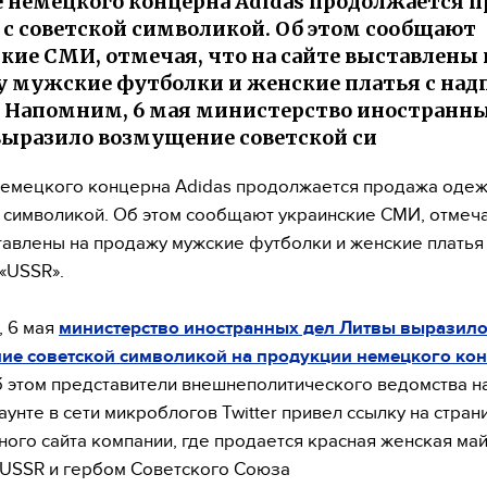
е немецкого концерна Adidas продолжается 
с советской символикой. Об этом сообщают
кие СМИ, отмечая, что на сайте выставлены 
 мужские футболки и женские платья с над
 Напомним, 6 мая министерство иностранны
ыразило возмущение советской си
немецкого концерна Adidas продолжается продажа одеж
 символикой. Об этом сообщают украинские СМИ, отмечая
тавлены на продажу мужские футболки и женские платья
«USSR».
 6 мая
министерство иностранных дел Литвы выразил
ие советской символикой на продукции немецкого ко
б этом представители внешнеполитического ведомства н
аунте в сети микроблогов Twitter привел ссылку на стран
ого сайта компании, где продается красная женская май
USSR и гербом Советского Союза