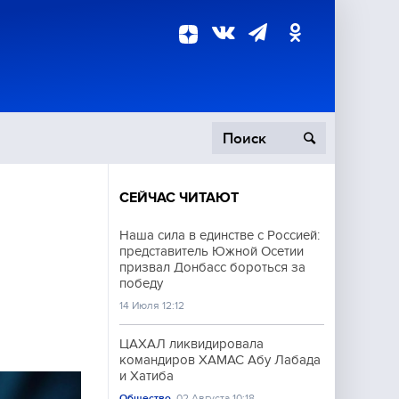
СЕЙЧАС ЧИТАЮТ
пецоперация
Наша сила в единстве с Россией:
представитель Южной Осетии
роисшествия
призвал Донбасс бороться за
победу
14 Июля 12:12
ЦАХАЛ ликвидировала
командиров ХАМАС Абу Лабада
и Хатиба
Общество
02 Августа 10:18