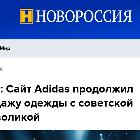
Мир
28
Политика
С
 Сайт Adidas продолжил
Экономика
П
ажу одежды с советской
Спорт
воликой