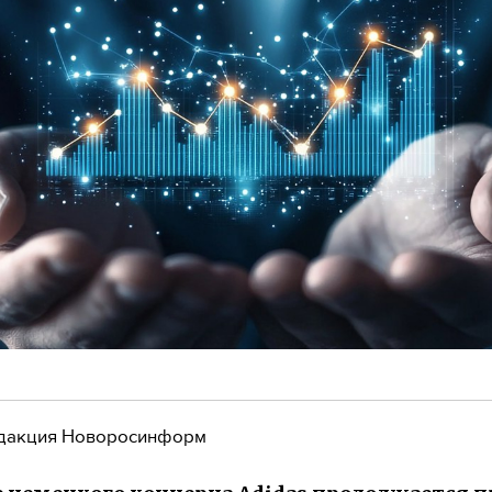
дакция Новоросинформ