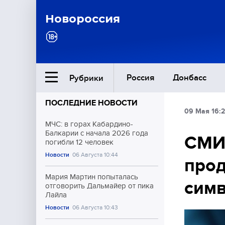
Новороссия
Россия
Донбасс
Рубрики
ПОСЛЕДНИЕ НОВОСТИ
09 Мая 16:
Ближний Восток
МЧС: в горах Кабардино-
Балкарии с начала 2026 года
СМИ:
погибли 12 человек
Общество
Новости
06 Августа 10:44
прод
Культура
Мария Мартин попыталась
сим
отговорить Дальмайер от пика
Лайла
Новости
06 Августа 10:43