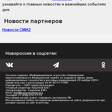
узнавайте о главных новостях и важнейших событиях
дня.
Новости партнеров
Новости СМИ2
Новороссия в соцсетях:
Сетевое издание «Информационное агентство «Новороссия»
зарегистрировано в Федеральной службе по надзору в сфере связи,
информационных технологий и массовых коммуникаций 20 ноября 2019 г.
Свидетельство о регистрации Эл № ФС77-77187.
Учредитель — НАО «Царьград медиа».
«Главный редактор- Лукьянов А.А.»
«Шеф-редактор - Садчиков А.М.»
Email:
mail@novorosinform.org
Телефон: +7 (495) 374-77-73
Настоящий ресурс может содержать материалы 18+.
Использование любых материалов, размещённых на сайте, разрешается при
условии ссылки на сайт агентства.