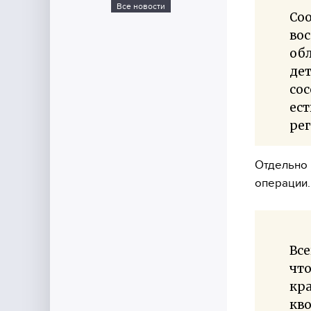
Все новости
Соо
вос
обл
дет
сос
ест
рег
Отдельно 
операции.
Все
что
кра
кво