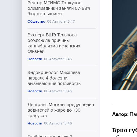
Ректор МГИМО Торкунов:
олимпиадники заняли 57-58%
бюджетных мест
Общество
06 Августа 13:47
Эксперт ВШЭ Тельнова
объяснила причины
каннибализма испанских
слизней
Новости
06 Августа 13:46
Эндокринолог Михалева
назвала 4 болезни,
вызывающие потливость
Новости
06 Августа 13:46
Дептранс Москвы предупредил
водителей о жаре до +30
Автор:
Па
градусов
Новости
06 Августа 13:46
Врио гу
Грайфер: выписали 2