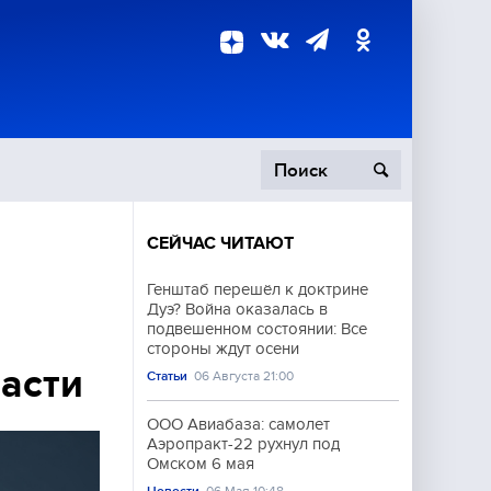
СЕЙЧАС ЧИТАЮТ
пецоперация
Генштаб перешёл к доктрине
Дуэ? Война оказалась в
роисшествия
подвешенном состоянии: Все
стороны ждут осени
ласти
Статьи
06 Августа 21:00
ООО Авиабаза: самолет
Аэропракт-22 рухнул под
Омском 6 мая