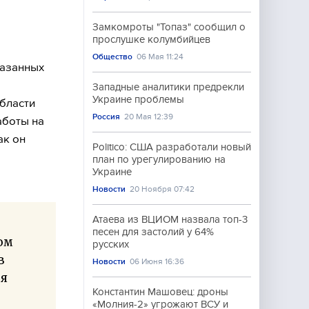
Замкомроты "Топаз" сообщил о
прослушке колумбийцев
Общество
06 Мая 11:24
казанных
Западные аналитики предрекли
Украине проблемы
бласти
Россия
20 Мая 12:39
аботы на
ак он
Politico: США разработали новый
план по урегулированию на
Украине
Новости
20 Ноября 07:42
Атаева из ВЦИОМ назвала топ-3
песен для застолий у 64%
ом
русских
в
Новости
06 Июня 16:36
 я
Константин Машовец: дроны
«Молния-2» угрожают ВСУ и