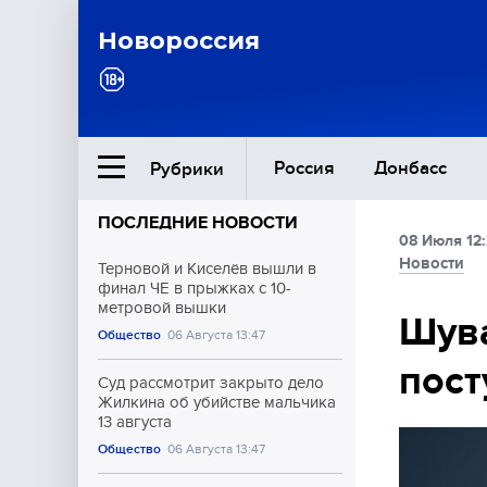
Новороссия
Россия
Донбасс
Рубрики
ПОСЛЕДНИЕ НОВОСТИ
08 Июля 12
Ближний Восток
Новости
Терновой и Киселёв вышли в
финал ЧЕ в прыжках с 10-
метровой вышки
Общество
Шува
Общество
06 Августа 13:47
пост
Культура
Суд рассмотрит закрыто дело
Жилкина об убийстве мальчика
13 августа
Общество
06 Августа 13:47