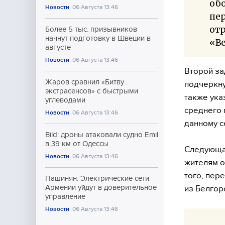
обо
Новости
06 Августа 13:46
пер
от
Более 5 тыс. призывников
начнут подготовку в Швеции в
«Ве
августе
Новости
06 Августа 13:46
Второй за
Жаров сравнил «Битву
подчеркну
экстрасенсов» с быстрыми
также ука
углеводами
среднего 
Новости
06 Августа 13:46
данному с
Bild: дроны атаковали судно Emil
в 39 км от Одессы
Следующая
Новости
06 Августа 13:46
жителям о
того, пер
Пашинян: Электрические сети
Армении уйдут в доверительное
из Белгор
управление
Новости
06 Августа 13:46