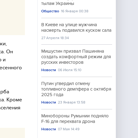
тылам Украины
Общество
16 Января 00:38
В Киеве на улице мужчина
насмерть подавился куском сала
27 Апреля 18:34
ки,
а. Он
Мишустин призвал Пашиняна
создать комфортный режим для
о и
русских инвесторов
несенного
Новости
06 Июля 15:10
Путин утвердил отмену
топливного демпфера с октября
ерба
2025 года
ка. Кроме
Новости
23 Января 13:58
аселения
Минобороны Румынии подняло
F-16 для перехвата дрона
Новости
07 Мая 14:49