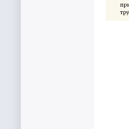
при
тр