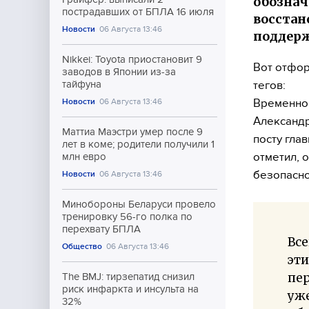
обознач
пострадавших от БПЛА 16 июля
восстан
Новости
06 Августа 13:46
поддерж
Nikkei: Toyota приостановит 9
Вот отфор
заводов в Японии из-за
тегов:
тайфуна
Временно 
Новости
06 Августа 13:46
Александр
Маттиа Маэстри умер после 9
посту гла
лет в коме; родители получили 1
отметил, 
млн евро
безопасно
Новости
06 Августа 13:46
Минобороны Беларуси провело
тренировку 56-го полка по
перехвату БПЛА
Все
Общество
06 Августа 13:46
эти
пер
The BMJ: тирзепатид снизил
риск инфаркта и инсульта на
уже
32%