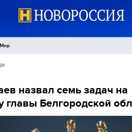
Мир
:20
Политика
С
Экономика
П
ев назвал семь задач на
у главы Белгородской об
Спорт