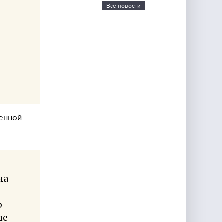
Все новости
енной
на
о
ые