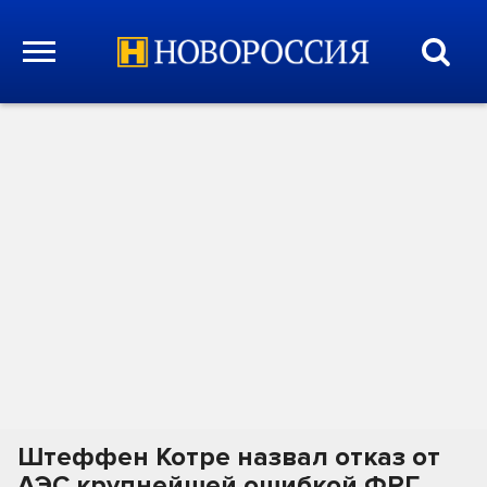
Штеффен Котре назвал отказ от
АЭС крупнейшей ошибкой ФРГ