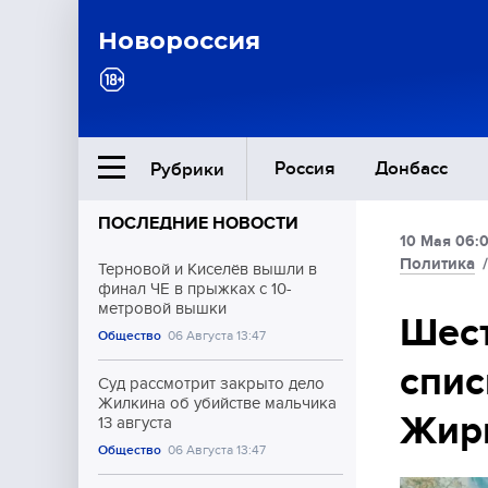
Новороссия
Россия
Донбасс
Рубрики
ПОСЛЕДНИЕ НОВОСТИ
10 Мая 06:
Ближний Восток
Политика
Терновой и Киселёв вышли в
финал ЧЕ в прыжках с 10-
метровой вышки
Общество
Шест
Общество
06 Августа 13:47
спис
Культура
Суд рассмотрит закрыто дело
Жилкина об убийстве мальчика
Жири
13 августа
Общество
06 Августа 13:47