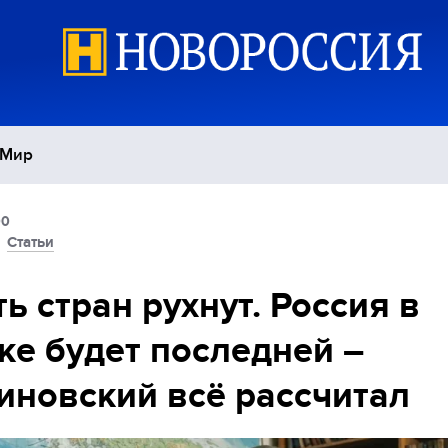
Мир
00
Политика
С
/
Статьи
Экономика
П
ь стран рухнут. Россия в
ке будет последней –
Спорт
новский всё рассчитал