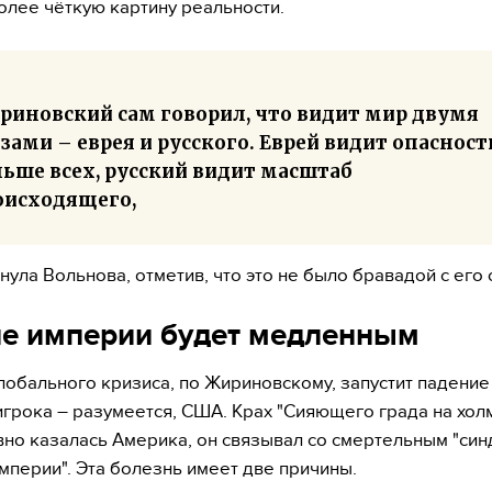
олее чёткую картину реальности.
риновский сам говорил, что видит мир двумя
зами – еврея и русского. Еврей видит опасност
ньше всех, русский видит масштаб
оисходящего,
нула Вольнова, отметив, что это не было бравадой с его 
е империи будет медленным
лобального кризиса, по Жириновскому, запустит падение
игрока – разумеется, США. Крах "Сияющего града на холм
но казалась Америка, он связывал со смертельным "си
мперии". Эта болезнь имеет две причины.