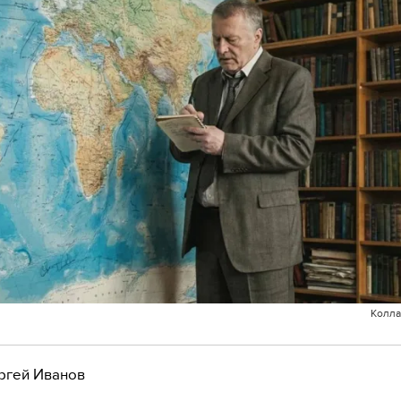
Колла
ргей Иванов