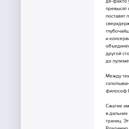
де-факто 
превысят в
поставят 
сверхдерж
глубочайш
и консерв
объединённ
другой ст
до пулемё
Между тем
схлопыван
философ В
Сжатие им
в дальних
границ. Э
Владимир 