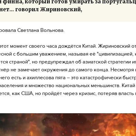
 финна, который готов умирать за португальц
 нет… говорил Жириновский,
ровала Светлана Вольнова.
этот момент своего часа дождётся Китай. Жириновский о
сной с большим уважением, называя её "цивилизацией, 
тся страной", но предупреждал об азиатской стратегии иг
тнёр не замечает окружения до самого конца. Несмотря 
 него есть и ахиллесова пята – это катастрофически быст
населения и множество национальных меньшинств. Китай
ется, как США, но пройдёт через кризис, потеряв власт