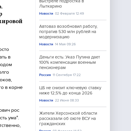
выстреле подростка в
.
Лыткарино
р
Новости
02 Февраля 12:49
"мировой
Автоваз возобновил работу,
потратив 530 млн рублей на
модернизацию
Новости
14 Мая 09:26
осто
ать в
Деньги есть: Указ Путина дает
100% компенсации военным
водом
пенсионерам
олго
Россия
11 Сентября 17:22
оков,
о в корне
ЦБ не снизит ключевую ставку
ниже 12,5% до конца 2026
Новости
22 Июня 08:33
ович рос
Жители Херсонской области
ть ума".
рассказали об охоте ВСУ на
гражданских
тственно,