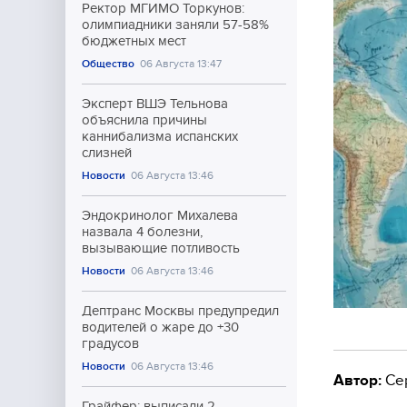
Ректор МГИМО Торкунов:
олимпиадники заняли 57-58%
бюджетных мест
Общество
06 Августа 13:47
Эксперт ВШЭ Тельнова
объяснила причины
каннибализма испанских
слизней
Новости
06 Августа 13:46
Эндокринолог Михалева
назвала 4 болезни,
вызывающие потливость
Новости
06 Августа 13:46
Дептранс Москвы предупредил
водителей о жаре до +30
градусов
Новости
06 Августа 13:46
Автор:
Се
Грайфер: выписали 2