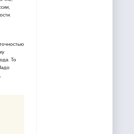
ссии,
ости.
 точностью
му
ода. То
Надо
,
е