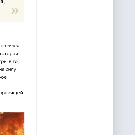
а,
тносился
которая
ры в го,
на силу
рое
ь правящей