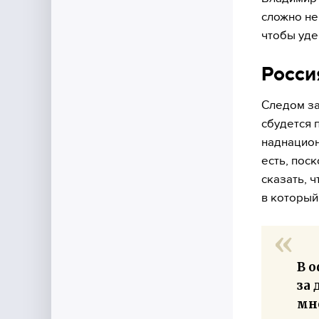
сложно не 
чтобы уде
Росси
Следом за
сбудется 
наднацион
есть, пос
сказать, 
в который
В 
за 
мне