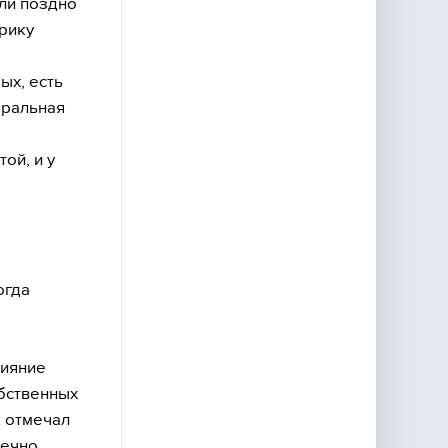
ли поздно
ерику
ых, есть
еральная
ой, и у
огда
лияние
обственных
к отмечал
ечно,