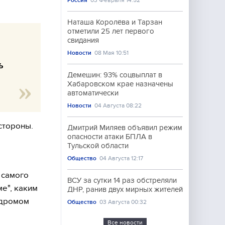
Россия
03 Февраля 14:52
Наташа Королёва и Тарзан
отметили 25 лет первого
свидания
Новости
08 Мая 10:51
ь
Демешин: 93% соцвыплат в
Хабаровском крае назначены
автоматически
Новости
04 Августа 08:22
стороны.
Дмитрий Миляев объявил режим
опасности атаки БПЛА в
Тульской области
Общество
04 Августа 12:17
 самого
ВСУ за сутки 14 раз обстреляли
е", каким
ДНР, ранив двух мирных жителей
ндромом
Общество
03 Августа 00:32
Все новости