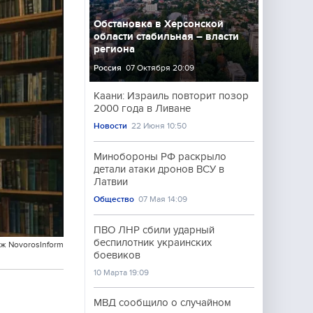
Обстановка в Херсонской
области стабильная – власти
региона
Россия
07 Октября 20:09
Каани: Израиль повторит позор
2000 года в Ливане
Новости
22 Июня 10:50
Минобороны РФ раскрыло
детали атаки дронов ВСУ в
Латвии
Общество
07 Мая 14:09
ПВО ЛНР сбили ударный
беспилотник украинских
ж NovorosInform
боевиков
10 Марта 19:09
МВД сообщило о случайном