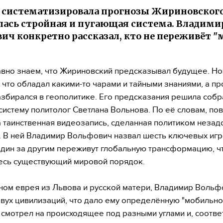
 систематизировала прогнозы Жириновского
ась стройная и пугающая система. Владими
ич конкретно рассказал, кто не переживёт 
.
вно знаем, что Жириновский предсказывал будущее. Но
, что обладал какими-то чарами и тайными знаниями, а пр
збирался в геополитике. Его предсказания решила собр
систему политолог Светлана Вольнова. По её словам, по
 таинственная видеозапись, сделанная политиком незад
. В ней Владимир Вольфович назвал шесть ключевых игр
дин за другим переживут глобальную трансформацию, чт
есь существующий мировой порядок.
ном еврея из Львова и русской матери, Владимир Вольф
двух цивилизаций, что дало ему определённую "мобильнос
 смотрел на происходящее под разными углами и, соотве