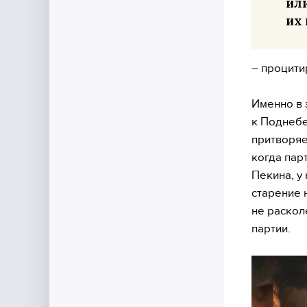
или
их
– процити
Именно в 
к Поднебе
притворяе
когда пар
Пекина, у
старение 
не раскол
партии.