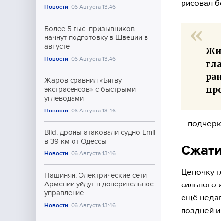
рисовал б
Новости
06 Августа 13:46
Более 5 тыс. призывников
начнут подготовку в Швеции в
августе
Жи
Новости
06 Августа 13:46
гла
ра
Жаров сравнил «Битву
пр
экстрасенсов» с быстрыми
углеводами
Новости
06 Августа 13:46
– подчерк
Bild: дроны атаковали судно Emil
в 39 км от Одессы
Сжати
Новости
06 Августа 13:46
Цепочку г
Пашинян: Электрические сети
сильного 
Армении уйдут в доверительное
управление
ещё недав
Новости
06 Августа 13:46
поздней и