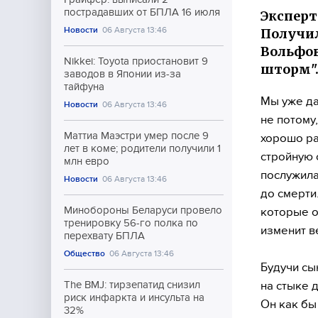
пострадавших от БПЛА 16 июля
Эксперт
Новости
06 Августа 13:46
Получил
Вольфов
Nikkei: Toyota приостановит 9
шторм"
заводов в Японии из-за
тайфуна
Мы уже да
Новости
06 Августа 13:46
не потому
Маттиа Маэстри умер после 9
хорошо ра
лет в коме; родители получили 1
стройную 
млн евро
послужила
Новости
06 Августа 13:46
до смерти
Минобороны Беларуси провело
которые о
тренировку 56-го полка по
изменит в
перехвату БПЛА
Общество
06 Августа 13:46
Будучи сы
на стыке 
The BMJ: тирзепатид снизил
риск инфаркта и инсульта на
Он как бы
32%