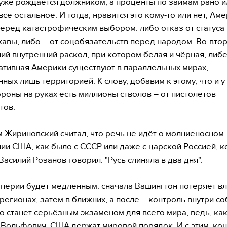
уже рождается должником, а проценты по займам рано и
сё остальное. И тогда, нравится это кому-то или нет, Ам
перед катастрофическим выбором: либо отказ от статуса
авы, либо – от соцобязательств перед народом. Во-втор
ий внутренний раскол, при котором белая и чёрная, либ
ативная Америки существуют в параллельных мирах,
ых лишь территорией. К слову, добавим к этому, что и у т
ороны на руках есть миллионы стволов – от пистолетов
тов.
 Жириновский считал, что речь не идёт о молниеносном
ии США, как было с СССР или даже с царской Россией, к
асилий Розанов говорил: "Русь слиняла в два дня".
перии будет медленным: сначала Вашингтон потеряет в
 регионах, затем в ближних, а после – контроль внутри с
то станет серьёзным экзаменом для всего мира, ведь, ка
Вольфович, США держат мировой порядок. И с этим, кон