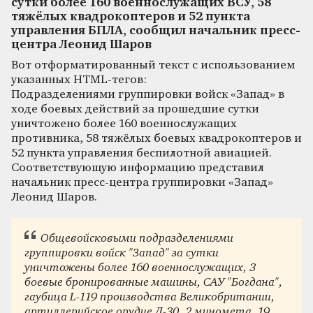
сутки более 160 военнослужащих ВСУ, 58
тяжёлых квадрокоптеров и 52 пункта
управления БПЛА, сообщил начальник пресс-
центра Леонид Шаров
Вот отформатированный текст с использованием
указанных HTML-тегов:
Подразделениями группировки войск «Запад» в
ходе боевых действий за прошедшие сутки
уничтожено более 160 военнослужащих
противника, 58 тяжёлых боевых квадрокоптеров и
52 пункта управления беспилотной авиацией.
Соответствующую информацию представил
начальник пресс-центра группировки «Запад»
Леонид Шаров.
Общевойсковыми подразделениями
группировки войск "Запад" за сутки
уничтожены более 160 военнослужащих, 3
боевые бронированные машины, САУ "Богдана",
гаубица L-119 производства Великобритании,
артиллерийское орудие Д-30, 2 миномета, 19