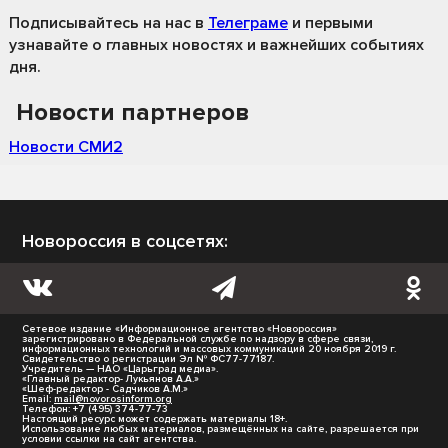
Подписывайтесь на нас
в
Телеграме
и первыми
узнавайте о главных новостях и важнейших событиях
дня.
Новости партнеров
Новости СМИ2
Новороссия в соцсетях:
Сетевое издание «Информационное агентство «Новороссия»
зарегистрировано в Федеральной службе по надзору в сфере связи,
информационных технологий и массовых коммуникаций 20 ноября 2019 г.
Свидетельство о регистрации Эл № ФС77-77187.
Учредитель — НАО «Царьград медиа».
«Главный редактор- Лукьянов А.А.»
«Шеф-редактор - Садчиков А.М.»
Email:
mail@novorosinform.org
Телефон: +7 (495) 374-77-73
Настоящий ресурс может содержать материалы 18+.
Использование любых материалов, размещённых на сайте, разрешается при
условии ссылки на сайт агентства.