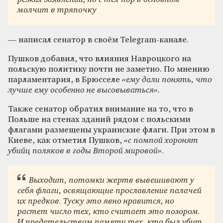
молчит в тряпочку
— написал сенатор в своём Telegram-канале.
Пушков добавил, что влияния Навроцкого на
польскую политику почти не заметно. По мнению
парламентария, в Брюсселе
«ему дали понять, что
лучше ему особенно не высовываться»
.
Также сенатор обратил внимание на то, что в
Польше на стенах зданий рядом с польскими
флагами размещены украинские флаги. При этом в
Киеве, как отметил Пушков,
«с помпой хоронят
убийц поляков в годы Второй мировой»
.
Выходит, потомки жертв вывешивают у
себя флаги, освящающие прославление палачей
их предков. Туску это явно нравится, но
растет число тех, кто считает это позором.
И предательством памяти тех, кто был убит