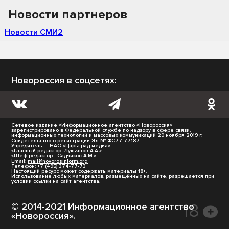
Новости партнеров
Новости СМИ2
Новороссия в соцсетях:
Сетевое издание «Информационное агентство «Новороссия»
зарегистрировано в Федеральной службе по надзору в сфере связи,
информационных технологий и массовых коммуникаций 20 ноября 2019 г.
Свидетельство о регистрации Эл № ФС77-77187.
Учредитель — НАО «Царьград медиа».
«Главный редактор- Лукьянов А.А.»
«Шеф-редактор - Садчиков А.М.»
Email:
mail@novorosinform.org
Телефон: +7 (495) 374-77-73
Настоящий ресурс может содержать материалы 18+.
Использование любых материалов, размещённых на сайте, разрешается при
условии ссылки на сайт агентства.
© 2014-2021 Информационное агентство
«Новороссия».