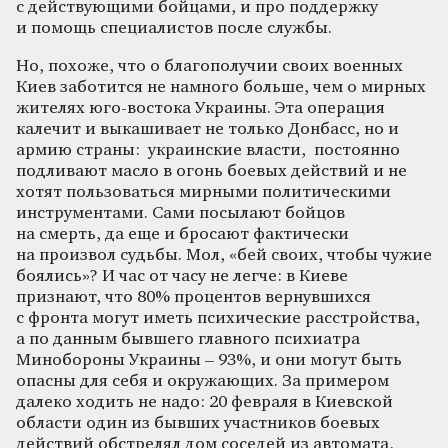
с действующими бойцами, и про поддержку
и помощь специалистов после службы.
Но, похоже, что о благополучии своих военных
Киев заботится не намного больше, чем о мирных
жителях юго-востока Украины. Эта операция
калечит и выкашивает не только Донбасс, но и
армию страны: украинские власти, постоянно
подливают масло в огонь боевых действий и не
хотят пользоваться мирными политическими
инструментами. Сами посылают бойцов
на смерть, да еще и бросают фактически
на произвол судьбы. Мол, «бей своих, чтобы чужие
боялись»? И час от часу не легче: в Киеве
признают, что 80% процентов вернувшихся
с фронта могут иметь психические расстройства,
а по данным бывшего главного психиатра
Минобороны Украины – 93%, и они могут быть
опасны для себя и окружающих. За примером
далеко ходить не надо: 20 февраля в Киевской
области один из бывших участников боевых
действий обстрелял дом соседей из автомата,