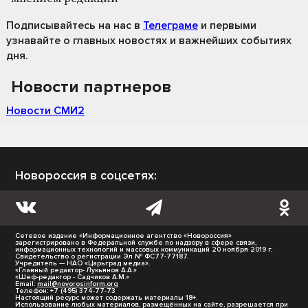
Подписывайтесь на нас
в
Телеграме
и первыми
узнавайте о главных новостях и важнейших событиях
дня.
Новости партнеров
Новости СМИ2
Новороссия в соцсетях:
Сетевое издание «Информационное агентство «Новороссия»
зарегистрировано в Федеральной службе по надзору в сфере связи,
информационных технологий и массовых коммуникаций 20 ноября 2019 г.
Свидетельство о регистрации Эл № ФС77-77187.
Учредитель — НАО «Царьград медиа».
«Главный редактор- Лукьянов А.А.»
«Шеф-редактор - Садчиков А.М.»
Email:
mail@novorosinform.org
Телефон: +7 (495) 374-77-73
Настоящий ресурс может содержать материалы 18+.
Использование любых материалов, размещённых на сайте, разрешается при