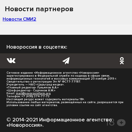
Новости партнеров
Новости СМИ2
Новороссия в соцсетях:
Сетевое издание «Информационное агентство «Новороссия»
зарегистрировано в Федеральной службе по надзору в сфере связи,
информационных технологий и массовых коммуникаций 20 ноября 2019 г.
Свидетельство о регистрации Эл № ФС77-77187.
Учредитель — НАО «Царьград медиа».
«Главный редактор- Лукьянов А.А.»
«Шеф-редактор - Садчиков А.М.»
Email:
mail@novorosinform.org
Телефон: +7 (495) 374-77-73
Настоящий ресурс может содержать материалы 18+.
Использование любых материалов, размещённых на сайте, разрешается при
условии ссылки на сайт агентства.
© 2014-2021 Информационное агентство
«Новороссия».