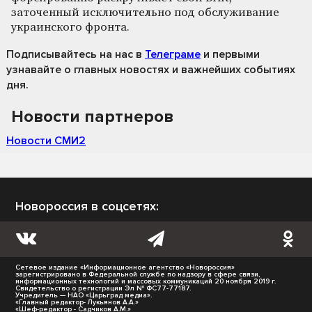
заточенный исключительно под обслуживание
украинского фронта.
Подписывайтесь на нас
в
Телеграме
и первыми
узнавайте о главных новостях и важнейших событиях
дня.
Новости партнеров
Новости СМИ2
Новороссия в соцсетях:
Сетевое издание «Информационное агентство «Новороссия»
зарегистрировано в Федеральной службе по надзору в сфере связи,
информационных технологий и массовых коммуникаций 20 ноября 2019 г.
Свидетельство о регистрации Эл № ФС77-77187.
Учредитель — НАО «Царьград медиа».
«Главный редактор- Лукьянов А.А.»
«Шеф-редактор - Садчиков А.М.»