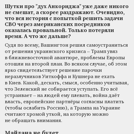
Шутки про "дух Анкориджа" уже даже никого
не смешат, а скорее раздражают. Очевидно,
что вся история с попыткой решить задачи
СВО через американских посредников
оказалась провальной. Только потеряли
время. А что же дальше?
Судя по всему, Вашингтон решил самоустраниться
от решения украинского кризиса – Трамп увяз
в ближневосточной авантюре, проблемы Европы
отошли на второй план. Во всяком случае, об этом
ярко свидетельствует решение парочки
неразлучников Уиткоффа и Кушнера не ехать
в Киев. Какой, дескать, смысл, особенно учитывая,
что Зеленский не собирается уступать. Его всё
устраивает – на людей ему плевать, война даёт
власть, европейские партнёры согласны платить
(чтобы ослабить Россию), а Трампа на Украине
считают хромой уткой, на которую можно
не обращать внимания.
Майдана не будет