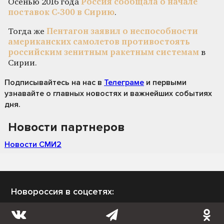
Осенью 2016 года
Россия сообщала о начале
поставок С-300 в Сирию
.
Тогда же
Пентагон заявил о неспособности
американских самолетов противостоять
российским зенитным ракетным системам
в
Сирии.
Подписывайтесь на нас
в
Телеграме
и первыми
узнавайте о главных новостях и важнейших событиях
дня.
Новости партнеров
Новости СМИ2
Новороссия в соцсетях: