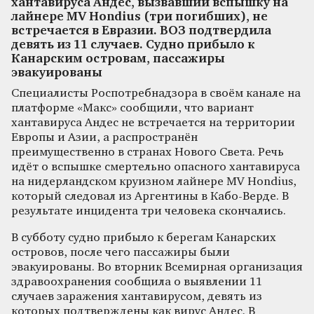
хантавируса Андес, вызвавший вспышку на
лайнере MV Hondius (три погибших), не
встречается в Евразии. ВОЗ подтвердила
девять из 11 случаев. Судно прибыло к
Канарским островам, пассажиры
эвакуированы
Специалисты Роспотребнадзора в своём канале на
платформе «Макс» сообщили, что вариант
хантавируса Андес не встречается на территории
Европы и Азии, а распространён
преимущественно в странах Нового Света. Речь
идёт о вспышке смертельно опасного хантавируса
на нидерландском круизном лайнере MV Hondius,
который следовал из Аргентины в Кабо-Верде. В
результате инцидента три человека скончались.
В субботу судно прибыло к берегам Канарских
островов, после чего пассажиры были
эвакуированы. Во вторник Всемирная организация
здравоохранения сообщила о выявлении 11
случаев заражения хантавирусом, девять из
которых подтверждены как вирус Андес. В