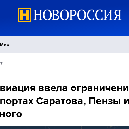
Мир
37
Политика
С
Экономика
П
виация ввела ограничени
портах Саратова, Пензы 
Спорт
ного