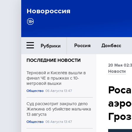
Новороссия
Россия
Донбасс
Рубрики
ПОСЛЕДНИЕ НОВОСТИ
20 Мая 02:
Ближний Восток
Новости
Терновой и Киселёв вышли в
финал ЧЕ в прыжках с 10-
метровой вышки
Общество
Роса
Общество
06 Августа 13:47
аэро
Культура
Суд рассмотрит закрыто дело
Жилкина об убийстве мальчика
Гроз
13 августа
Общество
06 Августа 13:47