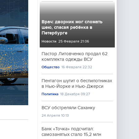
Врач: дворник мог сломать
шею, спасая ребёнка в
Петербурге
Новости
25 Февраля 21:06
Пастор Литовченко продал 62
комплекта одежды ВСУ
Общество
16 Февраля 22:32
Пентагон шутит о беспилотниках
в Нью-Йорке и Нью-Джерси
Политика
18 Декабря 09:27
ВСУ обстреляли Саханку
24 Апреля 10:13
Банк «Точка» подсчитал:
самозанятых стало 15,2 млн