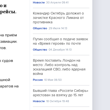
Новости
30 Апреля 09:41
о и
 рейсы.
Командир Октябрь доложил о
зачистке Красного Лимана от
противника
Общество
29 Июля 14:13
на приём
Путин сообщил о подаче заявок
савиации.
на «Время героев» по почте
тов.
Общество
04 Декабря 14:13
х судов
Время поставить Лондон на
место: Либо контроль над
эскалацией СВО, либо ядерная
война
ушной
Россия
10 Мая 06:50
аратов на
Бывший глава «Россети Сибирь»
арестован за взятку до 15 лет
Новости
18 Октября 19:48