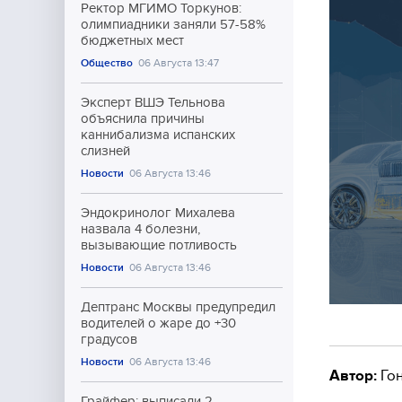
Ректор МГИМО Торкунов:
олимпиадники заняли 57-58%
бюджетных мест
Общество
06 Августа 13:47
Эксперт ВШЭ Тельнова
объяснила причины
каннибализма испанских
слизней
Новости
06 Августа 13:46
Эндокринолог Михалева
назвала 4 болезни,
вызывающие потливость
Новости
06 Августа 13:46
Дептранс Москвы предупредил
водителей о жаре до +30
градусов
Новости
06 Августа 13:46
Автор:
Гон
Грайфер: выписали 2