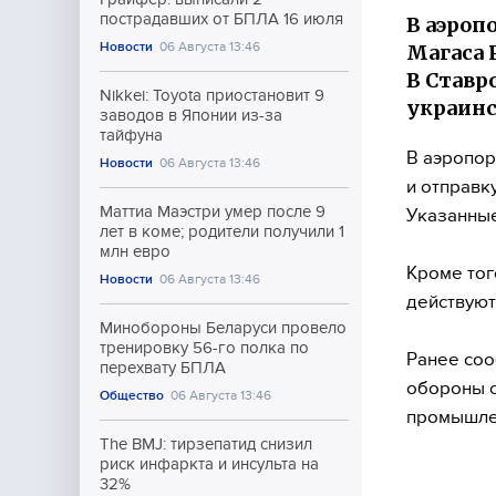
пострадавших от БПЛА 16 июля
В аэроп
Новости
06 Августа 13:46
Магаса 
В Ставр
Nikkei: Toyota приостановит 9
украинс
заводов в Японии из-за
тайфуна
В аэропор
Новости
06 Августа 13:46
и отправк
Маттиа Маэстри умер после 9
Указанные
лет в коме; родители получили 1
млн евро
Кроме тог
Новости
06 Августа 13:46
действуют
Минобороны Беларуси провело
тренировку 56-го полка по
Ранее соо
перехвату БПЛА
обороны о
Общество
06 Августа 13:46
промышле
The BMJ: тирзепатид снизил
риск инфаркта и инсульта на
32%