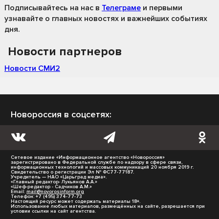
Подписывайтесь на нас
в
Телеграме
и первыми
узнавайте о главных новостях и важнейших событиях
дня.
Новости партнеров
Новости СМИ2
Новороссия в соцсетях:
Сетевое издание «Информационное агентство «Новороссия»
зарегистрировано в Федеральной службе по надзору в сфере связи,
информационных технологий и массовых коммуникаций 20 ноября 2019 г.
Свидетельство о регистрации Эл № ФС77-77187.
Учредитель — НАО «Царьград медиа».
«Главный редактор- Лукьянов А.А.»
«Шеф-редактор - Садчиков А.М.»
Email:
mail@novorosinform.org
Телефон: +7 (495) 374-77-73
Настоящий ресурс может содержать материалы 18+.
Использование любых материалов, размещённых на сайте, разрешается при
условии ссылки на сайт агентства.