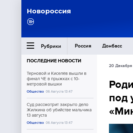
Новороссия
Россия
Донбасс
Рубрики
ПОСЛЕДНИЕ НОВОСТИ
20 Декабря
Ближний Восток
Терновой и Киселёв вышли в
финал ЧЕ в прыжках с 10-
Роди
метровой вышки
Общество
Общество
06 Августа 13:47
под 
Культура
Суд рассмотрит закрыто дело
«Ми
Жилкина об убийстве мальчика
13 августа
Общество
06 Августа 13:47