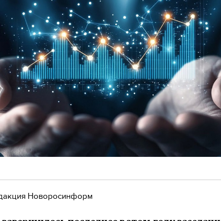
дакция Новоросинформ