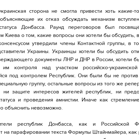
украинская сторона не смогла привести хоть какие-т
 объясняющие их отказ обсуждать механизм вступлен
статуса Донбасса. Раунд переговоров был посвящ
м Киева о том, какие вопросы они хотели бы обсудить, в
онсенсусом утвердили члены Контактной группы, в т
ставители Украины. Украинцы хотели бы обсудить от
верждающего документы ЛНР и ДНР в России, хотели б
 им контроля над участком российско-украинской
ся под контролем Республик. Они были бы не против
пециальную группу, остальные вопросы из того же репер
а ни защите интересов жителей республик, ни предо
татуса и проведения амнистии. Иначе как стремлени
то объяснить невозможно.
ители республик Донбасса, как и Российской Ф
т на парафировании текста Формулы Штайнмайера, как