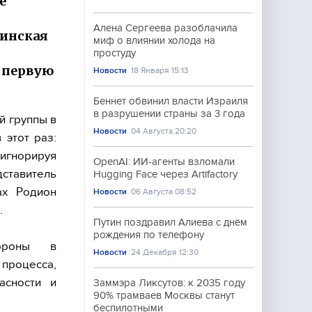
е
Алена Сергеева разоблачила
аинская
миф о влиянии холода на
простуду
 первую
Новости
18 Января 15:13
Беннет обвинил власти Израиля
в разрушении страны за 3 года
й группы в
Новости
04 Августа 20:20
 этот раз:
игнорируя
OpenAI: ИИ-агенты взломали
ставитель
Hugging Face через Artifactory
ах Родион
Новости
06 Августа 08:52
.
Путин поздравил Алиева с днём
рождения по телефону
тороны в
Новости
24 Декабря 12:30
 процесса,
асности и
Заммэра Ликсутов: к 2035 году
90% трамваев Москвы станут
беспилотными