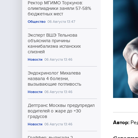
Ректор МГИМО Торкунов:
олимпиадники заняли 57-58%
бюджетных мест
Общество
06 Августа 13:47
Эксперт ВШЭ Тельнова
объяснила причины
каннибализма испанских
слизней
Новости
06 Августа 13:46
Эндокринолог Михалева
назвала 4 болезни,
вызывающие потливость
Новости
06 Августа 13:46
Дептранс Москвы предупредил
водителей о жаре до +30
градусов
Автор:
Ре
Новости
06 Августа 13:46
Грайфер: выписали 2