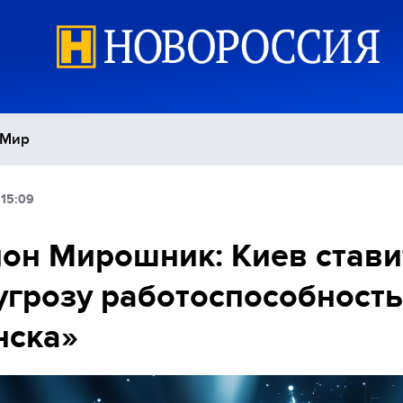
Мир
 15:09
Политика
С
он Мирошник: Киев стави
Экономика
П
угрозу работоспособность
Спорт
нска»