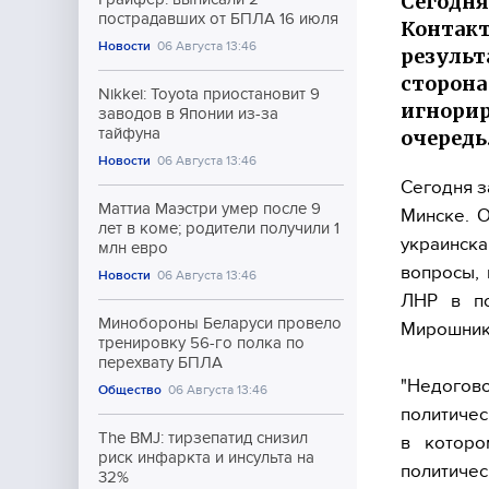
Сегодня
пострадавших от БПЛА 16 июля
Контакт
Новости
06 Августа 13:46
результ
сторона
Nikkei: Toyota приостановит 9
игнорир
заводов в Японии из-за
тайфуна
очередь
Новости
06 Августа 13:46
Сегодня з
Маттиа Маэстри умер после 9
Минске. О
лет в коме; родители получили 1
украинск
млн евро
вопросы,
Новости
06 Августа 13:46
ЛНР в по
Минобороны Беларуси провело
Мирошник 
тренировку 56-го полка по
перехвату БПЛА
"Недого
Общество
06 Августа 13:46
политичес
The BMJ: тирзепатид снизил
в которо
риск инфаркта и инсульта на
политичес
32%