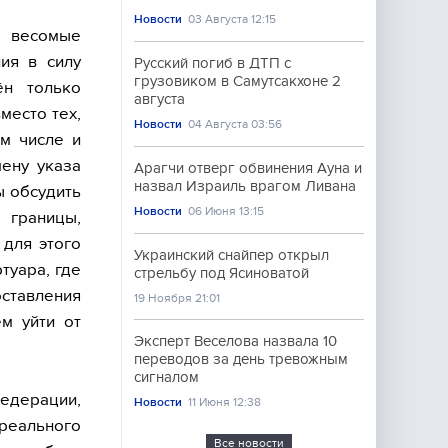
Новости
03 Августа 12:15
о весомые
ия в силу
Русский погиб в ДТП с
грузовиком в Самутсакхоне 2
ён только
августа
место тех,
Новости
04 Августа 03:56
ом числе и
мену указа
Арагчи отверг обвинения Ауна и
назвал Израиль врагом Ливана
ы обсудить
Новости
06 Июня 13:15
 границы,
 для этого
Украинский снайпер открыл
туара, где
стрельбу под Ясиноватой
ставления
19 Ноября 21:01
ем уйти от
Эксперт Веселова назвала 10
переводов за день тревожным
сигналом
едерации,
Новости
11 Июня 12:38
 реального
Все новости