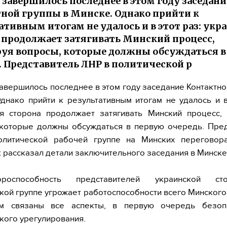
 завершилось последнее в этом году заседани
ной группы в Минске. Однако прийти к
ативным итогам не удалось и в этот раз: укр
 продолжает затягивать Минский процесс,
уя вопросы, которые должны обсуждаться в
. Представитель ЛНР в политической р
авершилось последнее в этом году заседание Контактно
днако прийти к результативным итогам не удалось и в
ая сторона продолжает затягивать Минский процесс, 
 которые должны обсуждаться в первую очередь. Пред
литической рабочей группе на Минских переговор
рассказал детали заключительного заседания в Минске
вороспособность представителей украинской с
кой группе угрожает работоспособности всего Минского
м связаны все аспекты, в первую очередь безоп
кого урегулирования.