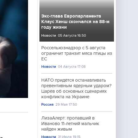
Экс-глава Европарламента
Клаус Хенш скончался на 88-м
году жизни
Новости
05 Августа 16:50
Россельхознадзор с 5 августа
ограничит транзит мяса птицы из
ЕС
Новости
04 Августа 17:08
НАТО придётся останавливать
превентивным ядерным ударом?
Царёв об основных сценариях
конфликта на Украине
Россия
29 Мая 17:50
ЛизаАлерт: пропавший в
Иваново 11-летний мальчик
найден живым
Новости
31 Июля 19:15