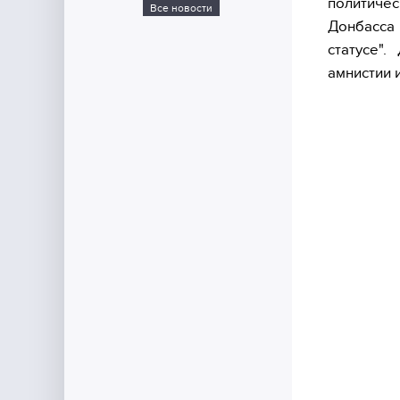
политиче
Все новости
Донбасса
статусе"
амнистии 