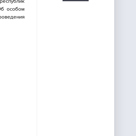
республик
Об особом
роведения