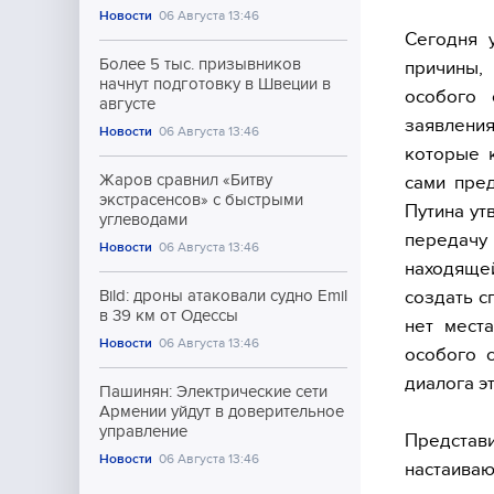
Новости
06 Августа 13:46
Сегодня 
Более 5 тыс. призывников
причины,
начнут подготовку в Швеции в
особого 
августе
заявления
Новости
06 Августа 13:46
которые к
Жаров сравнил «Битву
сами пред
экстрасенсов» с быстрыми
Путина ут
углеводами
передачу
Новости
06 Августа 13:46
находящей
создать с
Bild: дроны атаковали судно Emil
в 39 км от Одессы
нет мест
Новости
06 Августа 13:46
особого с
диалога э
Пашинян: Электрические сети
Армении уйдут в доверительное
управление
Представ
Новости
06 Августа 13:46
настаиваю