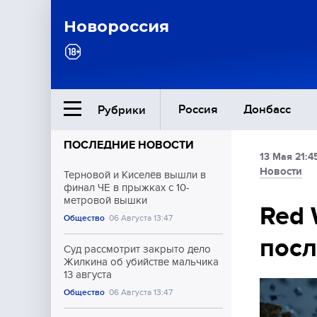
Новороссия
Россия
Донбасс
Рубрики
ПОСЛЕДНИЕ НОВОСТИ
13 Мая 21:4
Ближний Восток
Новости
Терновой и Киселёв вышли в
финал ЧЕ в прыжках с 10-
метровой вышки
Общество
Red 
Общество
06 Августа 13:47
посл
Культура
Суд рассмотрит закрыто дело
Жилкина об убийстве мальчика
13 августа
Общество
06 Августа 13:47