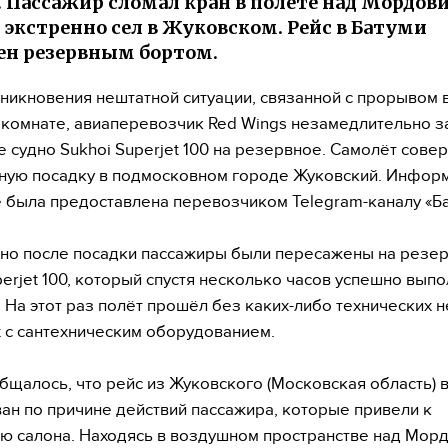
. Пассажир сломал кран в полёте над Мордови
 экстренно сел в Жуковском. Рейс в Батуми
н резервным бортом.
никновения нештатной ситуации, связанной с прорывом 
 комнате, авиаперевозчик Red Wings незамедлительно 
 судно Sukhoi Superjet 100 на резервное. Самолёт сове
ую посадку в подмосковном городе Жуковский. Инфор
 была предоставлена перевозчиком Telegram-каналу «Ба
о после посадки пассажиры были пересажены на резе
perjet 100, который спустя несколько часов успешно вып
. На этот раз полёт прошёл без каких-либо технических 
 с сантехническим оборудованием.
бщалось, что рейс из Жуковского (Московская область) 
ан по причине действий пассажира, которые привели к
ю салона. Находясь в воздушном пространстве над Мор