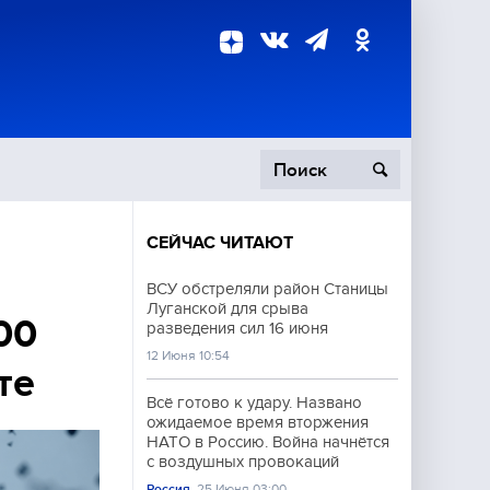
СЕЙЧАС ЧИТАЮТ
пецоперация
ВСУ обстреляли район Станицы
Луганской для срыва
роисшествия
00
разведения сил 16 июня
12 Июня 10:54
те
Всё готово к удару. Названо
ожидаемое время вторжения
НАТО в Россию. Война начнётся
с воздушных провокаций
Россия
25 Июня 03:00