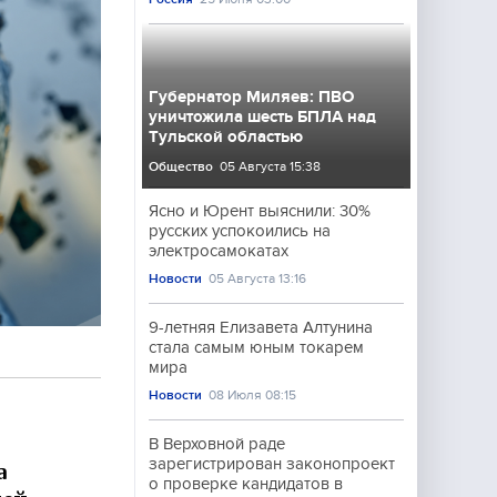
Губернатор Миляев: ПВО
уничтожила шесть БПЛА над
Тульской областью
Общество
05 Августа 15:38
Ясно и Юрент выяснили: 30%
русских успокоились на
электросамокатах
Новости
05 Августа 13:16
9-летняя Елизавета Алтунина
стала самым юным токарем
мира
Новости
08 Июля 08:15
В Верховной раде
зарегистрирован законопроект
а
о проверке кандидатов в