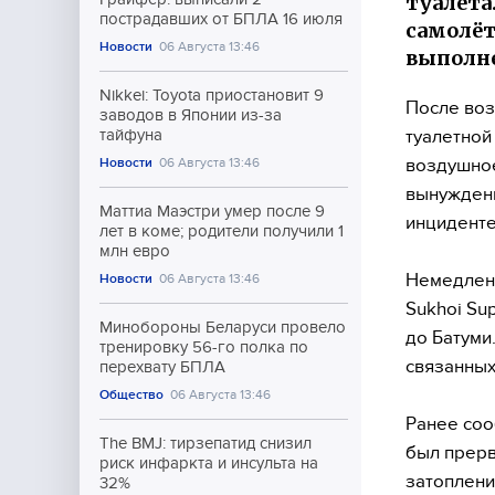
туалета
пострадавших от БПЛА 16 июля
самолёт
Новости
06 Августа 13:46
выполне
Nikkei: Toyota приостановит 9
После воз
заводов в Японии из-за
туалетной
тайфуна
воздушное
Новости
06 Августа 13:46
вынужденн
Маттиа Маэстри умер после 9
инциденте
лет в коме; родители получили 1
млн евро
Немедленн
Новости
06 Августа 13:46
Sukhoi Su
Минобороны Беларуси провело
до Батуми
тренировку 56-го полка по
связанных
перехвату БПЛА
Общество
06 Августа 13:46
Ранее соо
The BMJ: тирзепатид снизил
был прерв
риск инфаркта и инсульта на
затоплени
32%