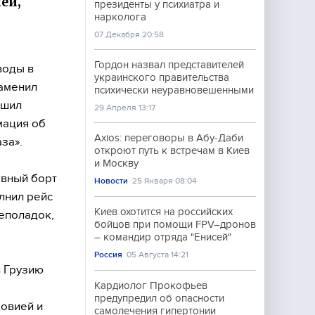
ей,
президенты у психиатра и
нарколога
07 Декабря 20:58
Гордон назвал представителей
воды в
украинского правительства
заменил
психически неуравновешенными
ршил
29 Апреля 13:17
мация об
Axios: переговоры в Абу-Даби
за».
откроют путь к встречам в Киев
и Москву
рвный борт
Новости
25 Января 08:04
олнил рейс
Киев охотится на российских
неполадок,
бойцов при помощи FPV–дронов
– командир отряда "Енисей"
Россия
05 Августа 14:21
в Грузию
Кардиолог Прокофьев
предупредил об опасности
довией и
самолечения гипертонии