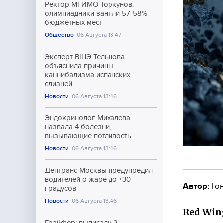
Ректор МГИМО Торкунов:
олимпиадники заняли 57-58%
бюджетных мест
Общество
06 Августа 13:47
Эксперт ВШЭ Тельнова
объяснила причины
каннибализма испанских
слизней
Новости
06 Августа 13:46
Эндокринолог Михалева
назвала 4 болезни,
вызывающие потливость
Новости
06 Августа 13:46
Дептранс Москвы предупредил
водителей о жаре до +30
Автор:
Гон
градусов
Новости
06 Августа 13:46
Red Win
Грайфер: выписали 2