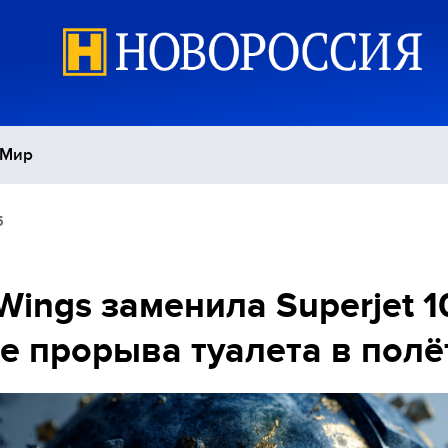
Мир
5
Политика
С
Экономика
П
Wings заменила Superjet 1
е прорыва туалета в полё
Спорт