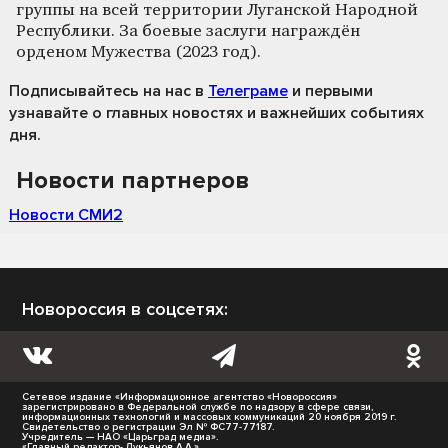
группы на всей территории Луганской Народной
Республики. За боевые заслуги награждён
орденом Мужества (2023 год).
Подписывайтесь на нас
в
Телеграме
и первыми
узнавайте о главных новостях и важнейших событиях
дня.
Новости партнеров
Новости СМИ2
Новороссия в соцсетях:
Сетевое издание «Информационное агентство «Новороссия»
зарегистрировано в Федеральной службе по надзору в сфере связи,
информационных технологий и массовых коммуникаций 20 ноября 2019 г.
Свидетельство о регистрации Эл № ФС77-77187.
Учредитель — НАО «Царьград медиа».
«Главный редактор- Лукьянов А.А.»