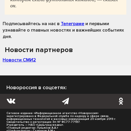
он.
Подписывайтесь на нас
в
Телеграме
и первыми
узнавайте о главных новостях и важнейших событиях
дня.
Новости партнеров
Новости СМИ2
Новороссия в соцсетях:
Сетевое издание «Информационное агентство «Новороссия»
зарегистрировано в Федеральной службе по надзору в сфере связи,
информационных технологий и массовых коммуникаций 20 ноября 2019 г.
Свидетельство о регистрации Эл № ФС77-77187.
Учредитель — НАО «Царьград медиа».
«Главный редактор- Лукьянов А.А.»
«Шеф-редактор - Садчиков А.М.»