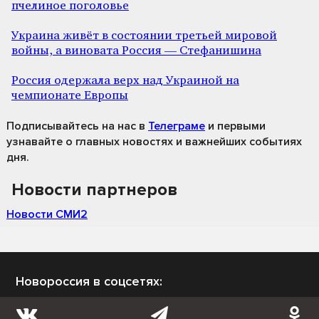
пчелиное поголовье
Украина живёт в состоянии третьей мировой
войны, а виновата Россия — Стефанишина
Россия одержала верх над Украиной на
чемпионате Европы
Подписывайтесь на нас
в
Телеграме
и первыми
узнавайте о главных новостях и важнейших событиях
дня.
Новости партнеров
Новости СМИ2
Новороссия в соцсетях: