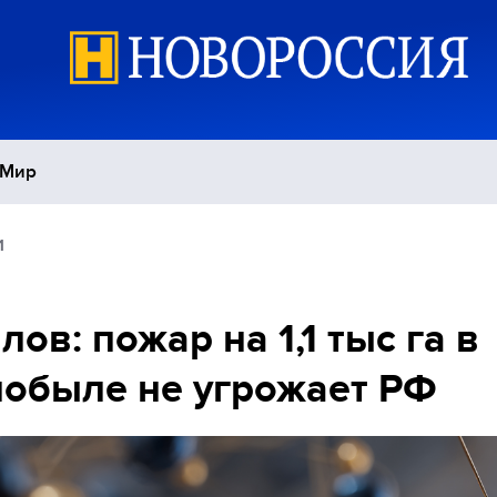
Мир
1
Политика
С
Экономика
П
лов: пожар на 1,1 тыс га в
обыле не угрожает РФ
Спорт