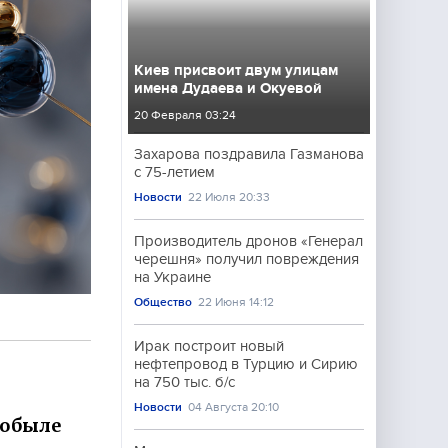
Киев присвоит двум улицам
имена Дудаева и Окуевой
20 Февраля 03:24
Захарова поздравила Газманова
с 75-летием
Новости
22 Июля 20:33
Производитель дронов «Генерал
черешня» получил повреждения
на Украине
Общество
22 Июня 14:12
Ирак построит новый
нефтепровод в Турцию и Сирию
на 750 тыс. б/с
Новости
04 Августа 20:10
нобыле