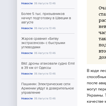
Новости
06 Августа 13:46
Оча
ста
Более 5 тыс. призывников
начнут подготовку в Швеции в
ра
августе
нев
Новости
06 Августа 13:46
час
так
Жаров сравнил «Битву
экстрасенсов» с быстрыми
под
углеводами
вто
Новости
06 Августа 13:46
дож
Bild: дроны атаковали судно Emil
в 39 км от Одессы
В ходе ле
Новости
06 Августа 13:46
способные
после ава
Пашинян: Электрические сети
Армении уйдут в доверительное
могут пер
управление
Украины. 
Новости
06 Августа 13:46
качестве 