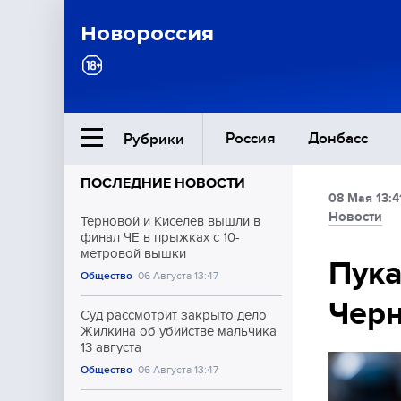
Новороссия
Россия
Донбасс
Рубрики
ПОСЛЕДНИЕ НОВОСТИ
08 Мая 13:4
Ближний Восток
Новости
Терновой и Киселёв вышли в
финал ЧЕ в прыжках с 10-
метровой вышки
Общество
Пука
Общество
06 Августа 13:47
Черн
Культура
Суд рассмотрит закрыто дело
Жилкина об убийстве мальчика
13 августа
Общество
06 Августа 13:47