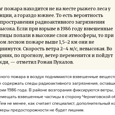
г пожара находится не на месте рыжего леса у
нции, а гораздо южнее. То есть вероятность
спространения радиоактивного загрязнения
ысока. Если при взрыве в 1986 году взвешенные
тицы попали в высокие слои атмосферы, то при
ом лесном пожаре выше 1,5–2 км они не
нимутся. Скорость ветра 2–4 м/с, невысокая. Во
рник, по прогнозу, ветер переменится и пойдут
ди, — отметил Роман Пукалов.
сного пожара в воздух поднимаются взвешенные веществ
 содержать следы радиоактивного загрязнения, оставш
рии 1986 года. В районе возгорания фиксируются ветры,
емещать взвешенные частицы в сторону Черниговской о
Тем не менее, как считает специалист, дополнительный к
меры предосторожности не будет лишним.