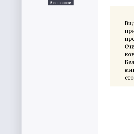
Все новости
Ви
при
пре
Сч
кон
Бел
ми
сто