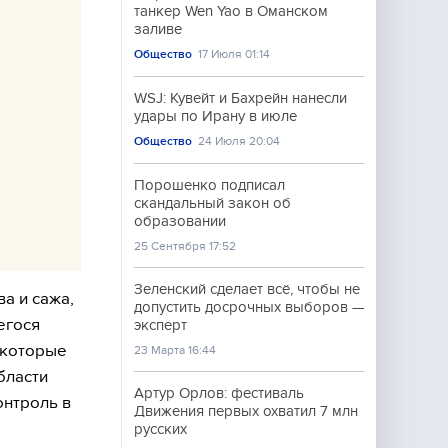
танкер Wen Yao в Оманском
заливе
Общество
17 Июля 01:14
WSJ: Кувейт и Бахрейн нанесли
удары по Ирану в июле
Общество
24 Июля 20:04
Порошенко подписал
скандальный закон об
образовании
25 Сентября 17:52
Зеленский сделает всё, чтобы не
а и сажа,
допустить досрочных выборов —
егося
эксперт
 которые
23 Марта 16:44
бласти
Артур Орлов: фестиваль
онтроль в
Движения первых охватил 7 млн
русских