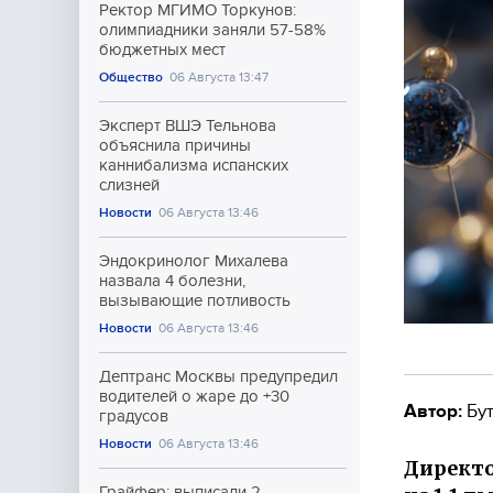
Ректор МГИМО Торкунов:
олимпиадники заняли 57-58%
бюджетных мест
Общество
06 Августа 13:47
Эксперт ВШЭ Тельнова
объяснила причины
каннибализма испанских
слизней
Новости
06 Августа 13:46
Эндокринолог Михалева
назвала 4 болезни,
вызывающие потливость
Новости
06 Августа 13:46
Дептранс Москвы предупредил
водителей о жаре до +30
Автор:
Бут
градусов
Новости
06 Августа 13:46
Директо
Грайфер: выписали 2