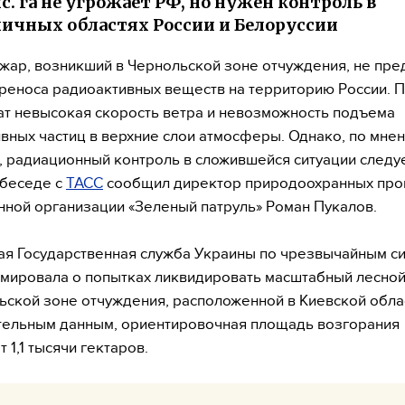
ыс. га не угрожает РФ, но нужен контроль в
ичных областях России и Белоруссии
жар, возникший в Чернольской зоне отчуждения, не пре
реноса радиоактивных веществ на территорию России. 
ат невысокая скорость ветра и невозможность подъема
вных частиц в верхние слои атмосферы. Однако, по мне
, радиационный контроль в сложившейся ситуации следуе
 беседе с
ТАСС
сообщил директор природоохранных про
ной организации «Зеленый патруль» Роман Пукалов.
ая Государственная служба Украины по чрезвычайным с
ировала о попытках ликвидировать масштабный лесной
ской зоне отчуждения, расположенной в Киевской обла
тельным данным, ориентировочная площадь возгорания
 1,1 тысячи гектаров.