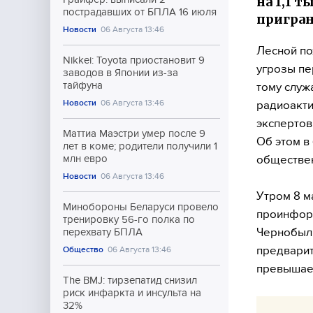
на 1,1 т
пострадавших от БПЛА 16 июля
пригран
Новости
06 Августа 13:46
Лесной по
Nikkei: Toyota приостановит 9
угрозы пе
заводов в Японии из-за
тайфуна
тому служ
Новости
06 Августа 13:46
радиоакти
экспертов
Маттиа Маэстри умер после 9
Об этом в
лет в коме; родители получили 1
обществен
млн евро
Новости
06 Августа 13:46
Утром 8 м
Минобороны Беларуси провело
проинформ
тренировку 56-го полка по
Чернобыль
перехвату БПЛА
предвари
Общество
06 Августа 13:46
превышает
The BMJ: тирзепатид снизил
риск инфаркта и инсульта на
32%