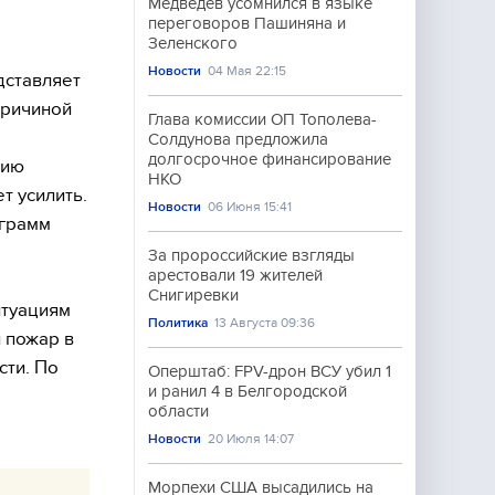
Медведев усомнился в языке
переговоров Пашиняна и
Зеленского
Новости
04 Мая 22:15
дставляет
Причиной
Глава комиссии ОП Тополева-
Солдунова предложила
долгосрочное финансирование
нию
НКО
т усилить.
Новости
06 Июня 15:41
грамм
За пророссийские взгляды
арестовали 19 жителей
Снигиревки
итуациям
Политика
13 Августа 09:36
 пожар в
сти. По
Оперштаб: FPV-дрон ВСУ убил 1
и ранил 4 в Белгородской
области
Новости
20 Июля 14:07
Морпехи США высадились на