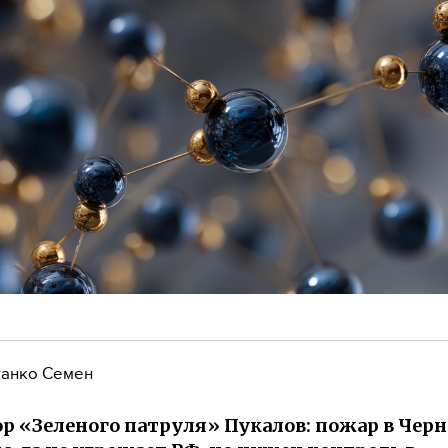
анко Семен
р «Зеленого патруля» Пукалов: пожар в Чер