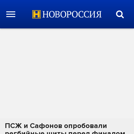
ПСЖ и Сафонов опробовали
регбийные щиты перед финалом