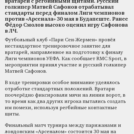
вратарей с регбийными щитами. Русский
голкипер Матвей Сафонов отрабатывал
стандарты перед финалом Лиги чемпионов
против «Арсенала» 30 мая в Будапеште. Ранее
Фёдор Смолов высоко оценил игру Сафонова
в ЛЧ.
Футбольный клуб «Пари Сен-Жермен» провёл
нестандартное тренировочное занятие для
вратарей, направленное на подготовку к финалу
Лиги чемпионов УЕФА. Как сообщает RMC Sport, в
мероприятии принял участие и русский голкипер
Матвей Сафонов.
В ходе тренировки особое внимание уделялось
отработке стандартных положений. Вратари
поочерёдно фиксировали мячи на линии ворот, в
то время как два других игрока пытались создать
им помехи, используя регбийные контактные
щиты.
Финальный матч турнира между парижанами и
лондонским «Арсеналом» состоится 30 мая на