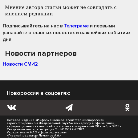
Мнение автора статьи может не совпадать с
мнением редакции
Подписывайтесь на нас
в
Телеграме
и первыми
узнавайте о главных новостях и важнейших событиях
дня.
Новости партнеров
Новости СМИ2
Новороссия в соцсетях:
Сетевое издание «Информационное агентство «Новороссия»
зарегистрировано в Федеральной службе по надзору в сфере связи,
информационных технологий и массовых коммуникаций 20 ноября 2019 г.
Свидетельство о регистрации Эл № ФС77-77187.
Учредитель — НАО «Царьград медиа».
«Главный редактор- Лукьянов А.А.»