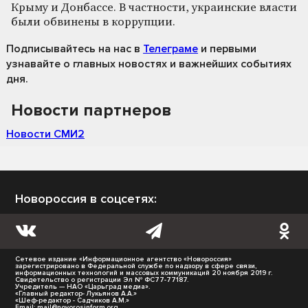
Крыму и Донбассе. В частности, украинские власти
были обвинены в коррупции.
Подписывайтесь на нас
в
Телеграме
и первыми
узнавайте о главных новостях и важнейших событиях
дня.
Новости партнеров
Новости СМИ2
Новороссия в соцсетях:
Сетевое издание «Информационное агентство «Новороссия»
зарегистрировано в Федеральной службе по надзору в сфере связи,
информационных технологий и массовых коммуникаций 20 ноября 2019 г.
Свидетельство о регистрации Эл № ФС77-77187.
Учредитель — НАО «Царьград медиа».
«Главный редактор- Лукьянов А.А.»
«Шеф-редактор - Садчиков А.М.»
Email:
mail@novorosinform.org